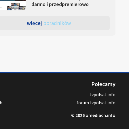
darmo i przedpremierowo
więcej
poradników
Polecamy
tvpolsat.info
ch
forum.tvpolsat.info
© 2026 omediach.info