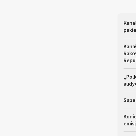
Kana
pakie
Kana
Rakow
Repu
„Polk
audyc
Super
Koni
emisj