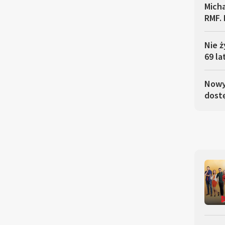
Micha
RMF. 
Nie ż
69 la
Nowy 
dostę