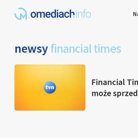
N
newsy
financial times
Financial Ti
może sprzed