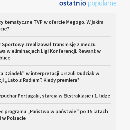
ostatnio
popularne
ły tematyczne TVP w ofercie Megogo. W jakim
cie?
ł Sportowy zrealizował transmisję z meczu
a w eliminacjach Ligi Konferencji. Rewanż w
blice
a Dziadek” w interpretacji Urszuli Dudziak w
ji „Lato z Radiem”. Kiedy premiera?
puchar Portugalii, starcia w Ekstraklasie i 1. lidze
ec programu „Państwo w państwie” po 15 latach
i w Polsacie