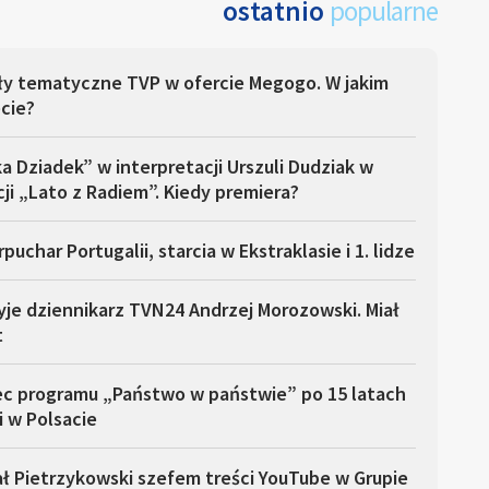
ostatnio
popularne
ły tematyczne TVP w ofercie Megogo. W jakim
cie?
a Dziadek” w interpretacji Urszuli Dudziak w
ji „Lato z Radiem”. Kiedy premiera?
puchar Portugalii, starcia w Ekstraklasie i 1. lidze
yje dziennikarz TVN24 Andrzej Morozowski. Miał
t
ec programu „Państwo w państwie” po 15 latach
i w Polsacie
ł Pietrzykowski szefem treści YouTube w Grupie