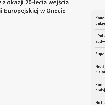
z okazji 20-lecia wejścia
ii Europejskiej w Onecie
Kana
pakie
„Polk
audyc
Super
Nie ż
69 la
Koni
emisj
Micha