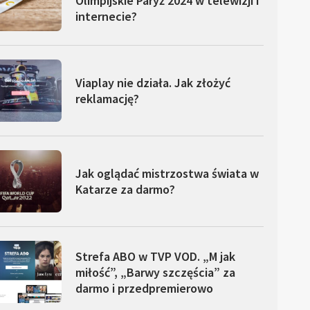
Olimpijskie Paryż 2024 w telewizji i
internecie?
Viaplay nie działa. Jak złożyć
reklamację?
Jak oglądać mistrzostwa świata w
Katarze za darmo?
Strefa ABO w TVP VOD. „M jak
miłość”, „Barwy szczęścia” za
darmo i przedpremierowo