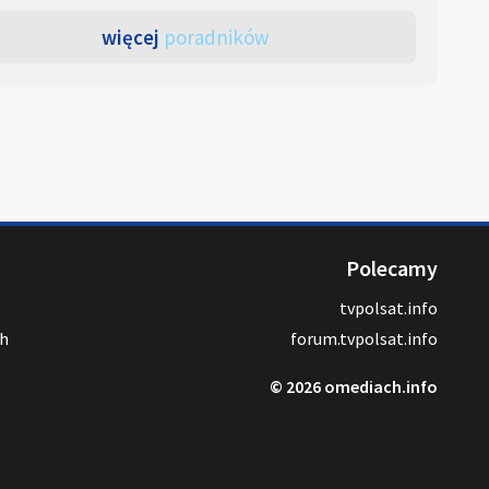
więcej
poradników
Polecamy
tvpolsat.info
ch
forum.tvpolsat.info
© 2026 omediach.info