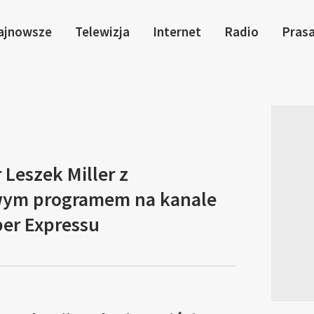
ajnowsze
Telewizja
Internet
Radio
Pras
 Leszek Miller z
wym programem na kanale
er Expressu