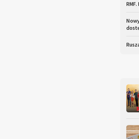
RMF. 
Nowy 
dostę
Rusza