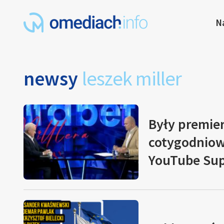
N
newsy
leszek miller
Były premier
cotygodnio
YouTube Sup