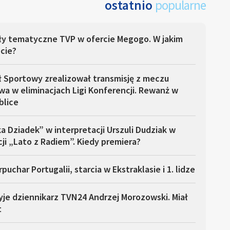
ostatnio
popularne
ły tematyczne TVP w ofercie Megogo. W jakim
cie?
ł Sportowy zrealizował transmisję z meczu
a w eliminacjach Ligi Konferencji. Rewanż w
blice
a Dziadek” w interpretacji Urszuli Dudziak w
ji „Lato z Radiem”. Kiedy premiera?
puchar Portugalii, starcia w Ekstraklasie i 1. lidze
yje dziennikarz TVN24 Andrzej Morozowski. Miał
t