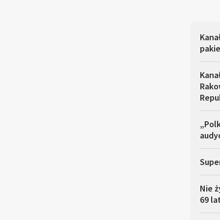
Kana
pakie
Kana
Rakow
Repu
„Polk
audyc
Super
Nie ż
69 la