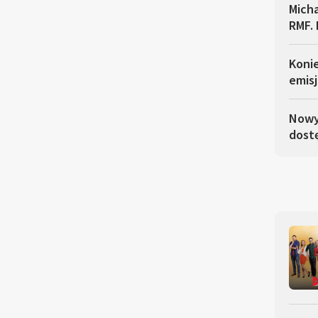
Micha
RMF. 
Koni
emisj
Nowy 
dostę