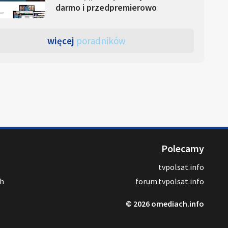
darmo i przedpremierowo
więcej
poradników
Polecamy
tvpolsat.info
ch
forum.tvpolsat.info
© 2026 omediach.info