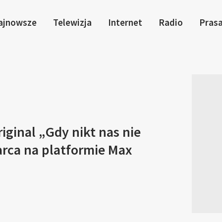
ajnowsze
Telewizja
Internet
Radio
Pras
riginal „Gdy nikt nas nie
arca na platformie Max