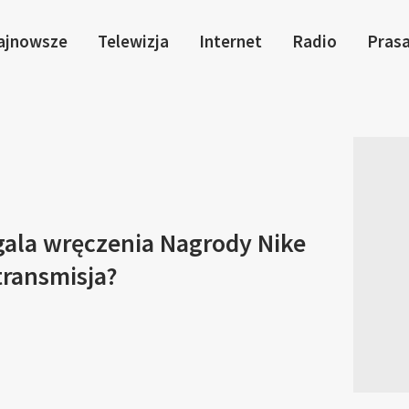
ajnowsze
Telewizja
Internet
Radio
Pras
gala wręczenia Nagrody Nike
transmisja?