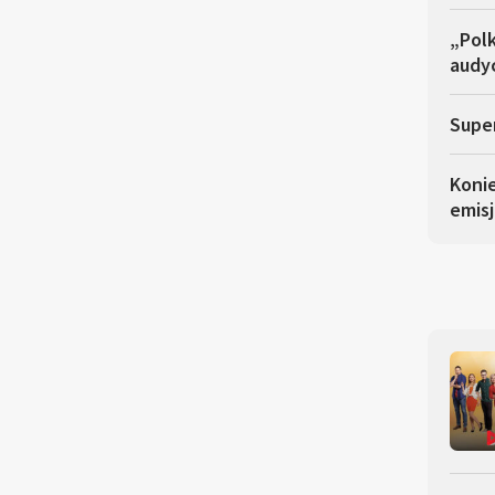
„Polk
audyc
Super
Koni
emisj