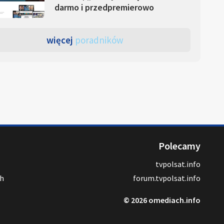
darmo i przedpremierowo
więcej
poradników
Polecamy
tvpolsat.info
ch
forum.tvpolsat.info
© 2026 omediach.info