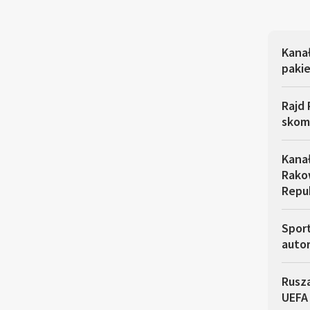
Kana
pakie
Rajd 
skom
Kana
Rakow
Repu
Sport
autor
Rusza
UEFA