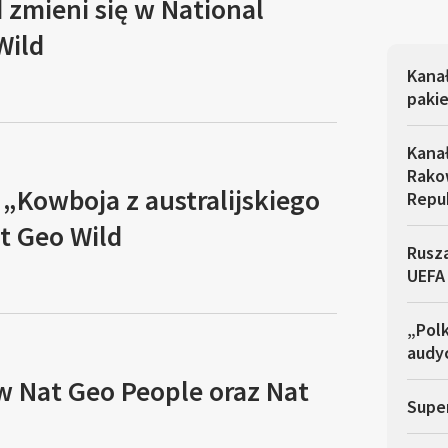
 zmieni się w National
Wild
Kana
pakie
Kana
Rakow
 „Kowboja z australijskiego
Repu
t Geo Wild
Rusza
UEFA
„Polk
audyc
w Nat Geo People oraz Nat
Super