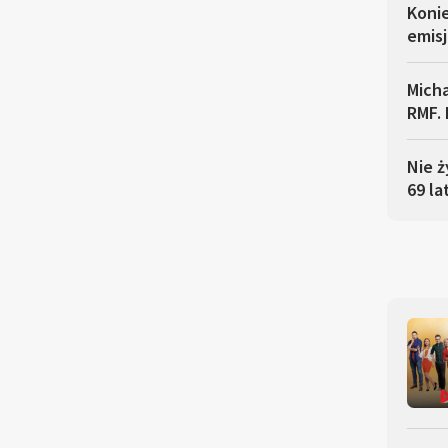
Koni
emisj
Micha
RMF. 
Nie ż
69 la