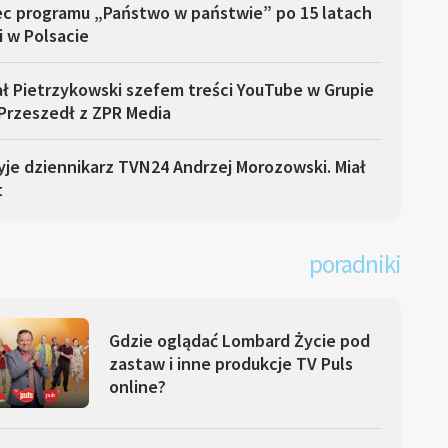
ec programu „Państwo w państwie” po 15 latach
i w Polsacie
ł Pietrzykowski szefem treści YouTube w Grupie
Przeszedł z ZPR Media
yje dziennikarz TVN24 Andrzej Morozowski. Miał
t
poradniki
Gdzie oglądać Lombard Życie pod
zastaw i inne produkcje TV Puls
online?