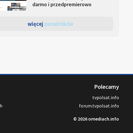
darmo i przedpremierowo
więcej
poradników
Polecamy
tvpolsat.info
ch
forum.tvpolsat.info
© 2026 omediach.info