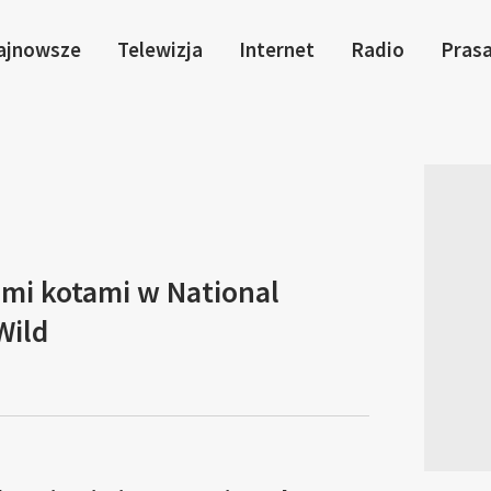
ajnowsze
Telewizja
Internet
Radio
Pras
imi kotami w National
Wild