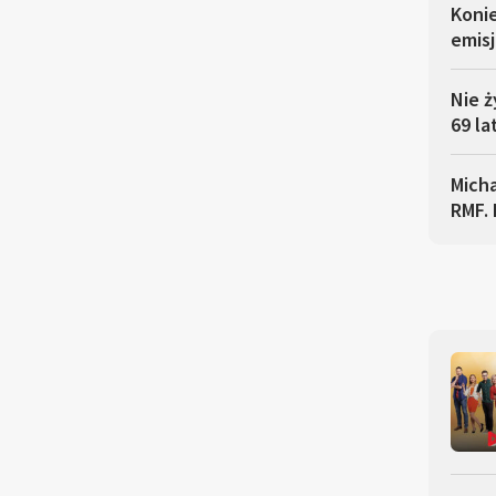
Koni
emisj
Nie ż
69 la
Micha
RMF. 