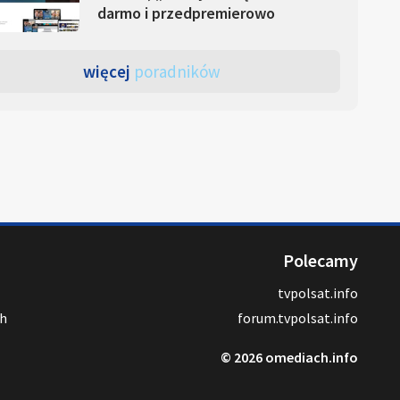
darmo i przedpremierowo
więcej
poradników
Polecamy
tvpolsat.info
ch
forum.tvpolsat.info
© 2026 omediach.info