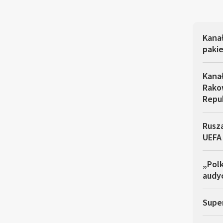
Kana
pakie
Kana
Rakow
Repu
Rusza
UEFA
„Polk
audyc
Super