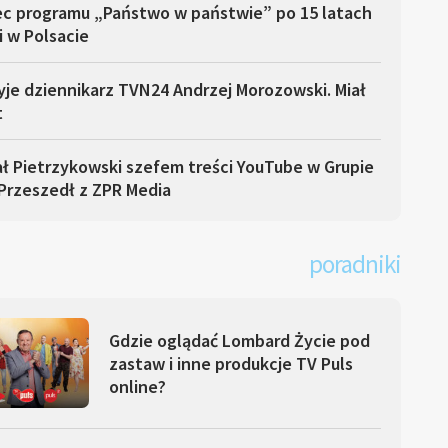
ec programu „Państwo w państwie” po 15 latach
i w Polsacie
yje dziennikarz TVN24 Andrzej Morozowski. Miał
t
ł Pietrzykowski szefem treści YouTube w Grupie
Przeszedł z ZPR Media
poradniki
Gdzie oglądać Lombard Życie pod
zastaw i inne produkcje TV Puls
online?