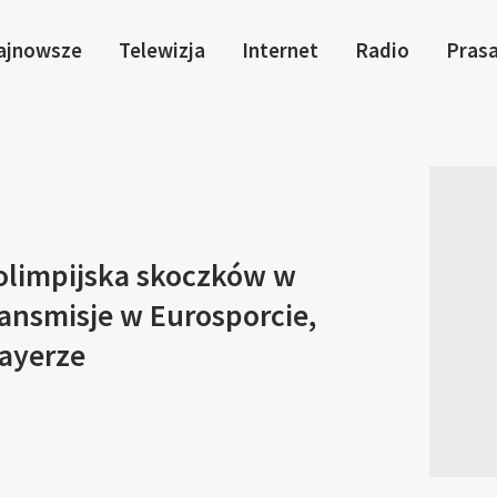
ajnowsze
Telewizja
Internet
Radio
Pras
olimpijska skoczków w
ansmisje w Eurosporcie,
layerze