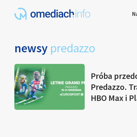
N
newsy
predazzo
Próba przed
Predazzo. Tr
HBO Max i P