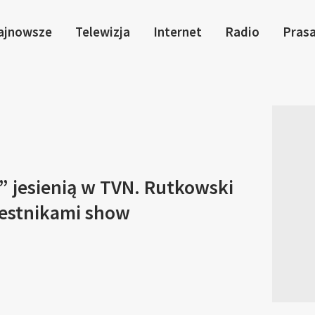
ajnowsze
Telewizja
Internet
Radio
Pras
” jesienią w TVN. Rutkowski
zestnikami show