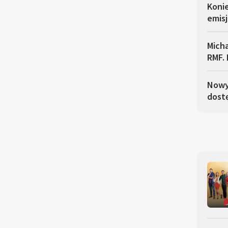
Koni
emisj
Micha
RMF. 
Nowy 
dostę