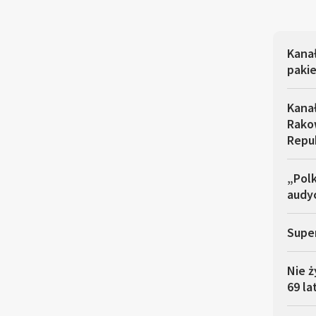
Kana
pakie
Kana
Rakow
Repu
„Polk
audyc
Super
Nie ż
69 la