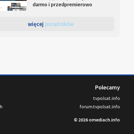
darmo i przedpremierowo
więcej
poradników
Polecamy
tvpolsat.info
ch
forum.tvpolsat.info
© 2026 omediach.info