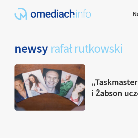
N
newsy
rafał rutkowski
„Taskmaster
i Żabson uc