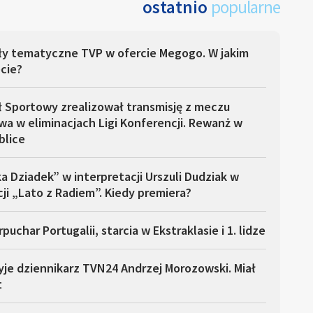
ostatnio
popularne
ły tematyczne TVP w ofercie Megogo. W jakim
cie?
ł Sportowy zrealizował transmisję z meczu
a w eliminacjach Ligi Konferencji. Rewanż w
blice
a Dziadek” w interpretacji Urszuli Dudziak w
ji „Lato z Radiem”. Kiedy premiera?
puchar Portugalii, starcia w Ekstraklasie i 1. lidze
yje dziennikarz TVN24 Andrzej Morozowski. Miał
t