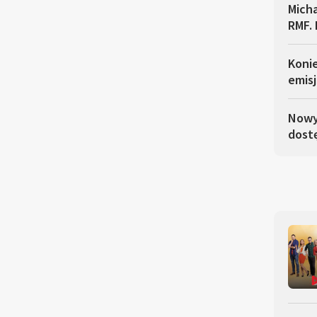
Micha
RMF. 
Koni
emisj
Nowy 
dostę