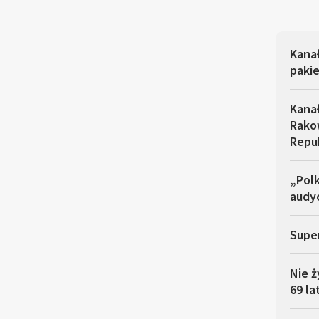
Kana
pakie
Kana
Rakow
Repu
„Polk
audyc
Super
Nie ż
69 la