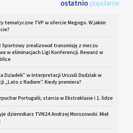
ostatnio
popularne
ły tematyczne TVP w ofercie Megogo. W jakim
cie?
ł Sportowy zrealizował transmisję z meczu
a w eliminacjach Ligi Konferencji. Rewanż w
blice
a Dziadek” w interpretacji Urszuli Dudziak w
ji „Lato z Radiem”. Kiedy premiera?
puchar Portugalii, starcia w Ekstraklasie i 1. lidze
yje dziennikarz TVN24 Andrzej Morozowski. Miał
t