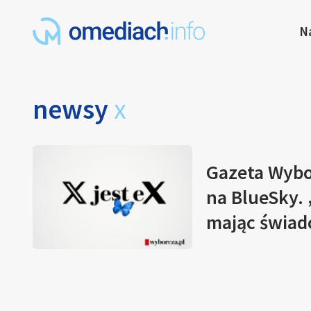
N
newsy
x
Gazeta Wybor
na BlueSky.
mając świad