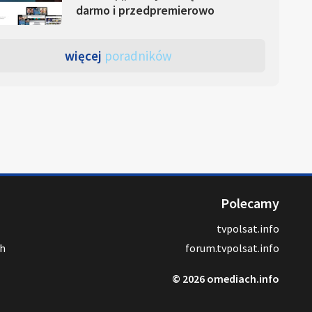
darmo i przedpremierowo
więcej
poradników
Polecamy
tvpolsat.info
ch
forum.tvpolsat.info
© 2026 omediach.info