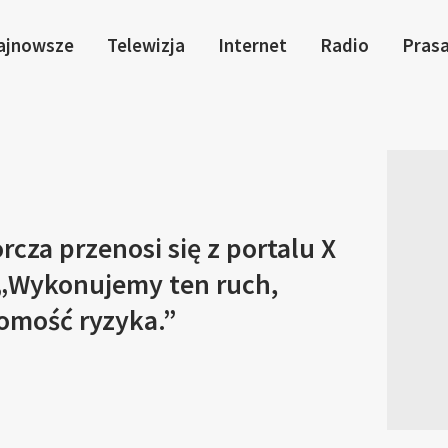
ajnowsze
Telewizja
Internet
Radio
Pras
cza przenosi się z portalu X
 „Wykonujemy ten ruch,
omość ryzyka.”