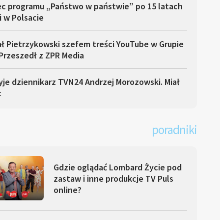
ec programu „Państwo w państwie” po 15 latach
i w Polsacie
ł Pietrzykowski szefem treści YouTube w Grupie
Przeszedł z ZPR Media
yje dziennikarz TVN24 Andrzej Morozowski. Miał
t
poradniki
Gdzie oglądać Lombard Życie pod
zastaw i inne produkcje TV Puls
online?