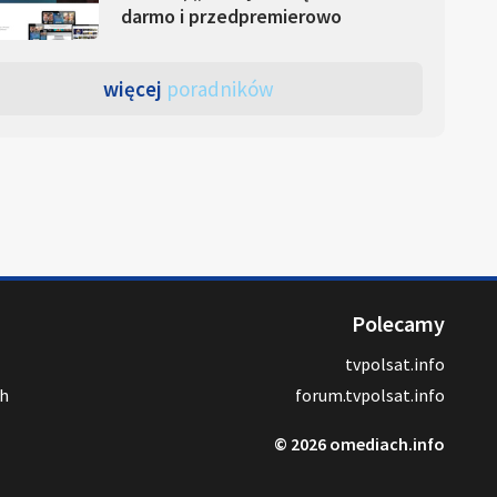
darmo i przedpremierowo
więcej
poradników
Polecamy
tvpolsat.info
ch
forum.tvpolsat.info
© 2026 omediach.info