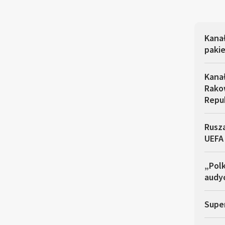
Kana
pakie
Kana
Rakow
Repu
Rusza
UEFA
„Polk
audyc
Super