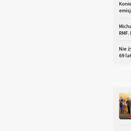
Koni
emisj
Micha
RMF. 
Nie ż
69 la