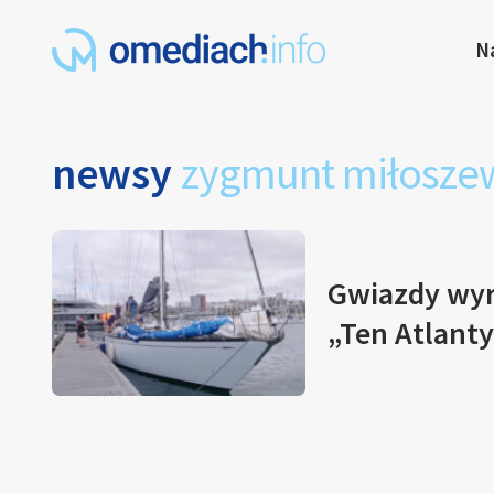
N
newsy
zygmunt miłosze
Gwiazdy wyr
„Ten Atlant