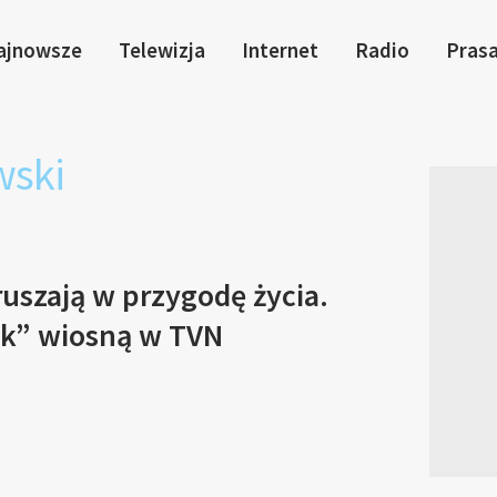
ajnowsze
Telewizja
Internet
Radio
Pras
wski
uszają w przygodę życia.
yk” wiosną w TVN