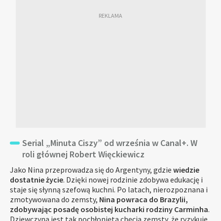
Serial „Minuta Ciszy” od września w Canal+. W
roli głównej Robert Więckiewicz
Jako Nina przeprowadza się do Argentyny, gdzie
wiedzie
dostatnie życie
. Dzięki nowej rodzinie zdobywa edukację i
staje się słynną szefową kuchni. Po latach, nierozpoznana i
zmotywowana do zemsty,
Nina powraca do Brazylii,
zdobywając posadę osobistej kucharki rodziny Carminha
.
Dziewczyna jest tak pochłonięta chęcią zemsty, że ryzykuje