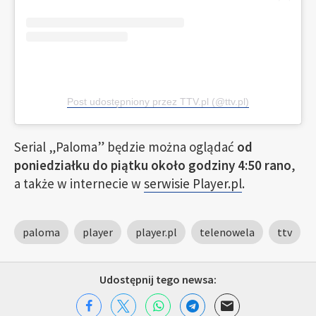
Post udostępniony przez TTV.pl (@ttv.pl)
Serial „Paloma” będzie można oglądać
od
poniedziałku do piątku około godziny 4:50 rano
,
a także w internecie w
serwisie Player.pl
.
paloma
player
player.pl
telenowela
ttv
Udostępnij tego newsa: