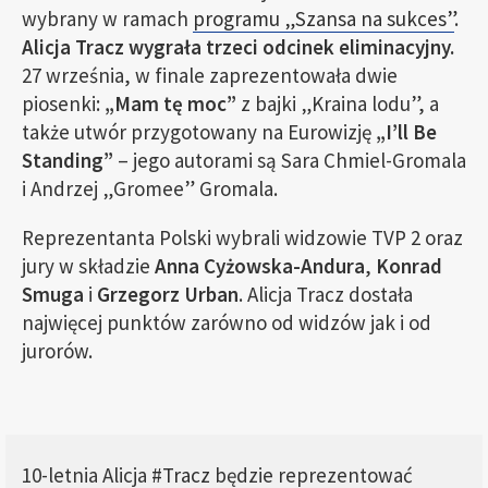
wybrany w ramach
programu „Szansa na sukces”
.
Alicja Tracz wygrała trzeci odcinek eliminacyjny.
27 września, w finale zaprezentowała dwie
piosenki:
„Mam tę moc”
z bajki „Kraina lodu”, a
także utwór przygotowany na Eurowizję
„I’ll Be
Standing”
– jego autorami są Sara Chmiel-Gromala
i Andrzej „Gromee” Gromala.
Reprezentanta Polski wybrali widzowie TVP 2 oraz
jury w składzie
Anna Cyżowska-Andura
,
Konrad
Smuga
i
Grzegorz Urban
. Alicja Tracz dostała
najwięcej punktów zarówno od widzów jak i od
jurorów.
10-letnia Alicja
#Tracz
będzie reprezentować