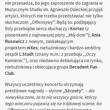
nie przesadza, bo jego zaproszenie do zagrania w
Muzycznym Studiu im. Agnieszki Osieckiej przyjęli
artyści, których nie trzeba przedstawiać nie tylko
słuchaczom „Offensywy”. Będą to: podbijający
listy przebojów serca słuchaczy i
Kortez
(z
piosenkami z najnowszej płyty „Mój dom”);
Ania
Rusowicz
z nowym, zaskakującym
projektem
niXes
; nietuzinkowy i bardzo ambitny
zespół
L.Stadt
(znany m.in.: z przeboju ,,Oczy
Kamienic”), oraz niedawno debiutująca na rynku,
nietuzinkowa i obiecująca grupa
Decadent Fun
Club
.
Wszyscy uczestnicy koncertu otrzymają
prestiżowe nagrody – słynne
„Szczoty”
.
– Ale
niewykluczone, że to nie wszyscy goście, którzy
tego wieczoru pojawią się na trójkowej scenie, bo
„Offensywa de Luxe” to zawsze był koncert z