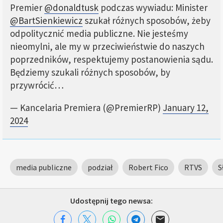
Premier
@donaldtusk
podczas wywiadu: Minister
@BartSienkiewicz
szukał różnych sposobów, żeby
odpolitycznić media publiczne. Nie jesteśmy
nieomylni, ale my w przeciwieństwie do naszych
poprzedników, respektujemy postanowienia sądu.
Będziemy szukali różnych sposobów, by
przywrócić…
— Kancelaria Premiera (@PremierRP)
January 12,
2024
media publiczne
podział
Robert Fico
RTVS
S
Udostępnij tego newsa: