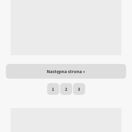
Następna strona »
1
2
3