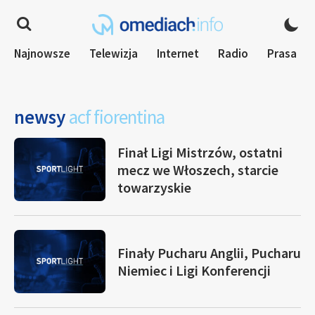
Najnowsze
Telewizja
Internet
Radio
Prasa
newsy
acf fiorentina
Finał Ligi Mistrzów, ostatni
mecz we Włoszech, starcie
towarzyskie
Finały Pucharu Anglii, Pucharu
Niemiec i Ligi Konferencji