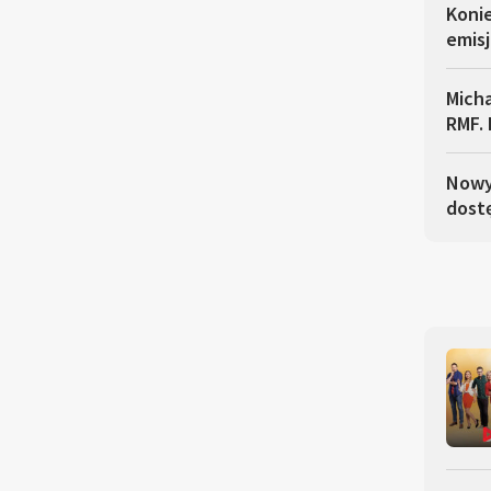
Koni
emisj
Micha
RMF. 
Nowy 
dostę