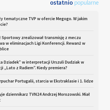
ostatnio
popularne
ły tematyczne TVP w ofercie Megogo. W jakim
cie?
ł Sportowy zrealizował transmisję z meczu
a w eliminacjach Ligi Konferencji. Rewanż w
blice
a Dziadek” w interpretacji Urszuli Dudziak w
ji „Lato z Radiem”. Kiedy premiera?
puchar Portugalii, starcia w Ekstraklasie i 1. lidze
yje dziennikarz TVN24 Andrzej Morozowski. Miał
t