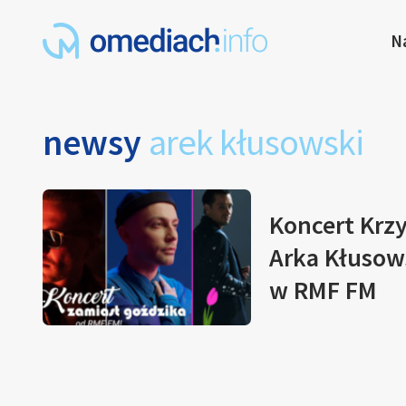
N
newsy
arek kłusowski
Koncert Krzy
Arka Kłusows
w RMF FM