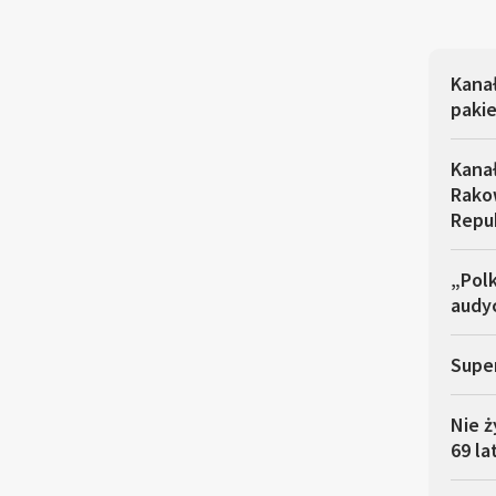
Kana
pakie
Kana
Rakow
Repu
„Polk
audyc
Super
Nie ż
69 la