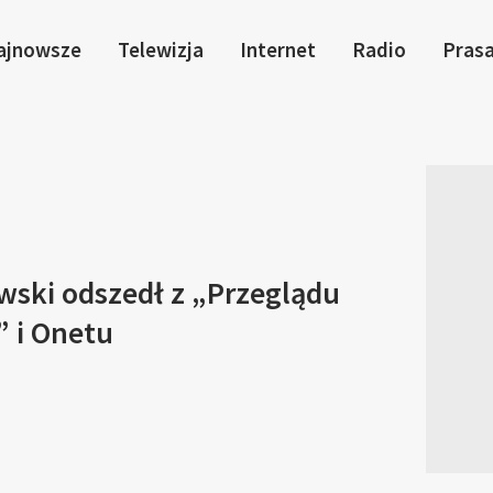
ajnowsze
Telewizja
Internet
Radio
Pras
wski odszedł z „Przeglądu
 i Onetu