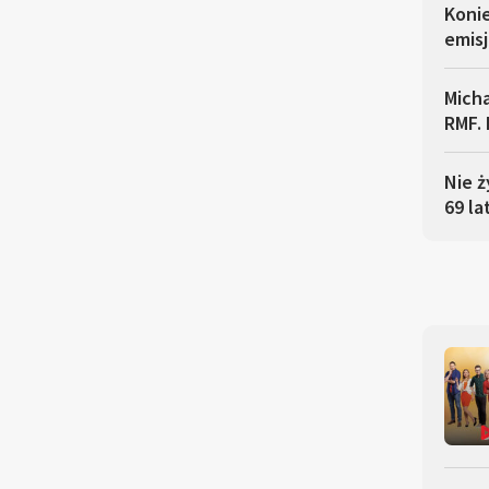
Koni
emisj
Micha
RMF. 
Nie ż
69 la