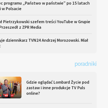
ec programu „Państwo w państwie” po 15 latach
i w Polsacie
ł Pietrzykowski szefem treści YouTube w Grupie
Przeszedł z ZPR Media
yje dziennikarz TVN24 Andrzej Morozowski. Miał
t
poradniki
Gdzie oglądać Lombard Życie pod
zastaw i inne produkcje TV Puls
online?