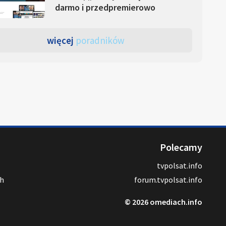
darmo i przedpremierowo
więcej
poradników
Polecamy
tvpolsat.info
ch
forum.tvpolsat.info
© 2026 omediach.info