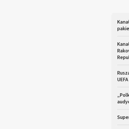
Kana
pakie
Kana
Rakow
Repu
Rusza
UEFA
„Polk
audyc
Super