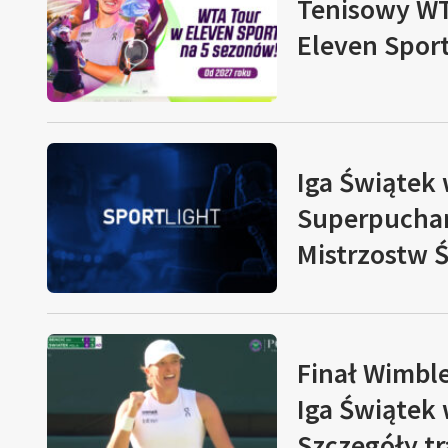
Tenisowy WT
Eleven Spor
Iga Świątek
Superpuchar
Mistrzostw 
Finał Wimbl
Iga Świątek
Szczegóły tr