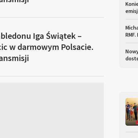
Koni
emisj
Micha
mbledonu Iga Świątek –
RMF. 
cic w darmowym Polsacie.
Nowy 
ansmisji
dostę