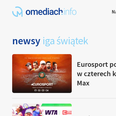
N
newsy
iga świątek
Eurosport po
w czterech k
Max