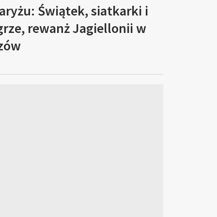
aryżu: Świątek, siatkarki i
grze, rewanż Jagiellonii w
rzów