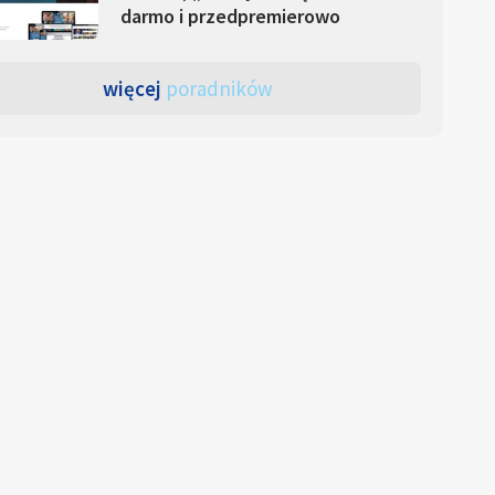
darmo i przedpremierowo
więcej
poradników