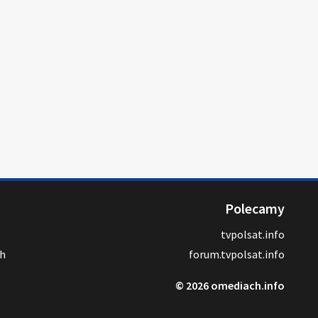
Polecamy
tvpolsat.info
ch
forum.tvpolsat.info
© 2026 omediach.info