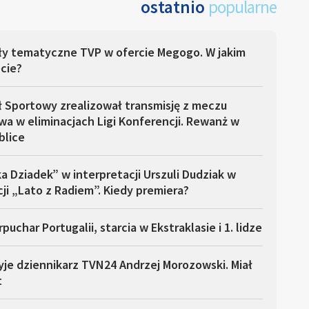
ostatnio
popularne
ły tematyczne TVP w ofercie Megogo. W jakim
cie?
ł Sportowy zrealizował transmisję z meczu
a w eliminacjach Ligi Konferencji. Rewanż w
blice
a Dziadek” w interpretacji Urszuli Dudziak w
ji „Lato z Radiem”. Kiedy premiera?
puchar Portugalii, starcia w Ekstraklasie i 1. lidze
yje dziennikarz TVN24 Andrzej Morozowski. Miał
t