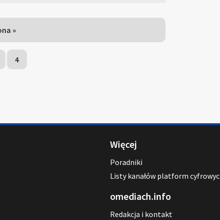
ona »
4
Więcej
Poradniki
Listy kanałów platform cyfrowy
omediach.info
Redakcja i kontakt