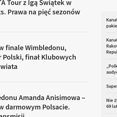
A Tour z Igą Świątek w
ts. Prawa na pięć sezonów
Kana
pakie
Kana
 w finale Wimbledonu,
Rakow
Repu
 Polski, finał Klubowych
Świata
„Polk
audyc
Super
edonu Amanda Anisimowa –
Nie ż
 w darmowym Polsacie.
69 la
ansmisji