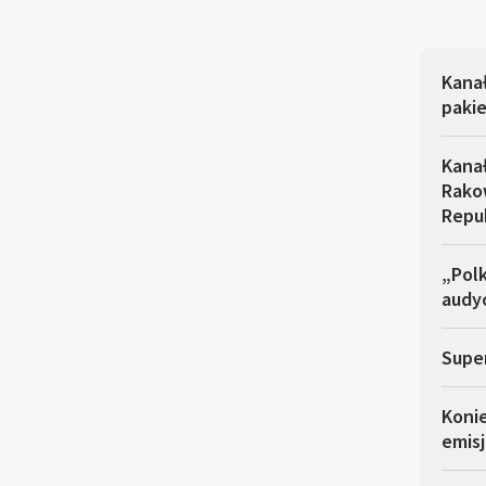
Kana
pakie
Kana
Rakow
Repu
„Polk
audyc
Super
Koni
emisj