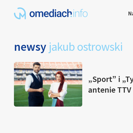
N
newsy
jakub ostrowski
„Sport” i „
antenie TTV