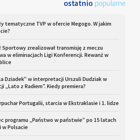
ostatnio
popularne
ły tematyczne TVP w ofercie Megogo. W jakim
cie?
ł Sportowy zrealizował transmisję z meczu
a w eliminacjach Ligi Konferencji. Rewanż w
blice
a Dziadek” w interpretacji Urszuli Dudziak w
ji „Lato z Radiem”. Kiedy premiera?
puchar Portugalii, starcia w Ekstraklasie i 1. lidze
ec programu „Państwo w państwie” po 15 latach
i w Polsacie