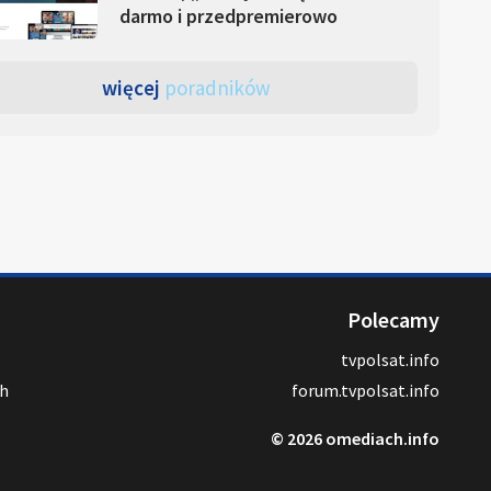
darmo i przedpremierowo
więcej
poradników
Polecamy
tvpolsat.info
ch
forum.tvpolsat.info
© 2026 omediach.info