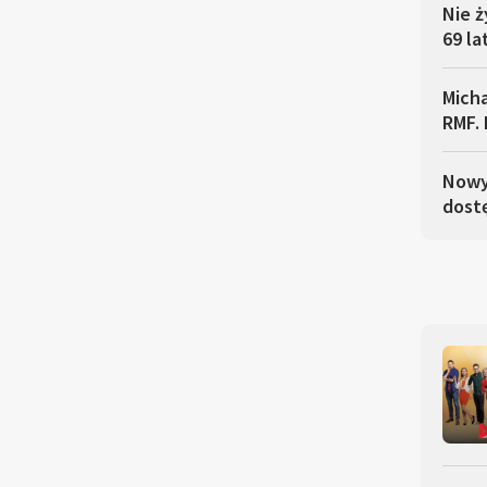
Nie ż
69 la
Micha
RMF. 
Nowy 
dostę