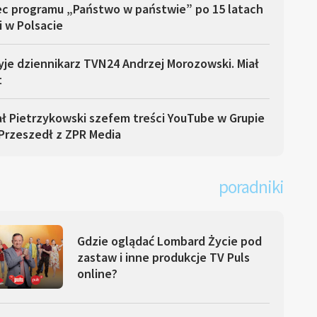
ec programu „Państwo w państwie” po 15 latach
i w Polsacie
yje dziennikarz TVN24 Andrzej Morozowski. Miał
t
ł Pietrzykowski szefem treści YouTube w Grupie
Przeszedł z ZPR Media
poradniki
Gdzie oglądać Lombard Życie pod
zastaw i inne produkcje TV Puls
online?