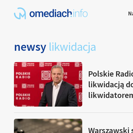
N
newsy
likwidacja
Polskie Radi
likwidacją d
likwidatore
Warszawski s