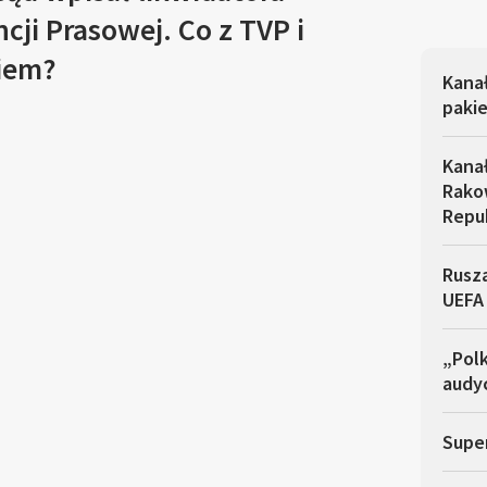
ncji Prasowej. Co z TVP i
iem?
Kana
pakie
Kana
Rakow
Repu
Rusza
UEFA
„Polk
audyc
Super