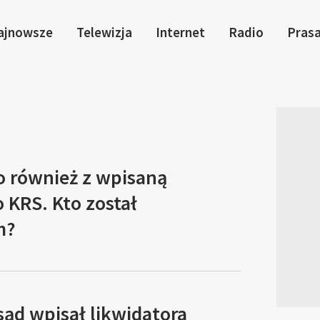
ajnowsze
Telewizja
Internet
Radio
Pras
o również z wpisaną
o KRS. Kto został
m?
ąd wpisał likwidatora