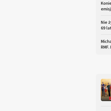
Koni
emisj
Nie ż
69 la
Micha
RMF. 