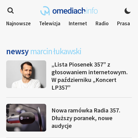
Najnowsze
Telewizja
Internet
Radio
Prasa
newsy
marcin łukawski
„Lista Piosenek 357” z
głosowaniem internetowym.
W październiku „Koncert
LP357”
Nowa ramówka Radia 357.
Dłuższy poranek, nowe
audycje