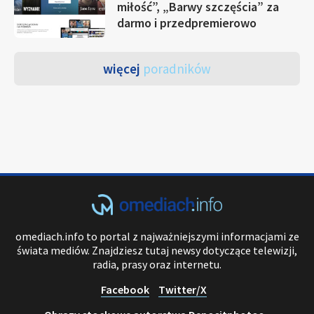
miłość”, „Barwy szczęścia” za
darmo i przedpremierowo
więcej
poradników
omediach.info to portal z najważniejszymi informacjami ze
świata mediów. Znajdziesz tutaj newsy dotyczące telewizji,
radia, prasy oraz internetu.
Facebook
Twitter/X