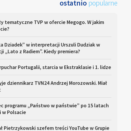
ostatnio
popularne
ły tematyczne TVP w ofercie Megogo. W jakim
cie?
a Dziadek” w interpretacji Urszuli Dudziak w
ji „Lato z Radiem”. Kiedy premiera?
puchar Portugalii, starcia w Ekstraklasie i 1. lidze
yje dziennikarz TVN24 Andrzej Morozowski. Miał
t
ec programu „Państwo w państwie” po 15 latach
i w Polsacie
ł Pietrzykowski szefem treści YouTube w Grupie