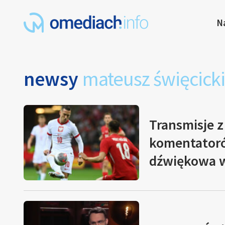
N
newsy
mateusz święcicki
Transmisje 
komentatoró
dźwiękowa 