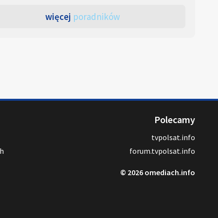
więcej
poradników
Polecamy
tvpolsat.info
ch
forum.tvpolsat.info
© 2026 omediach.info