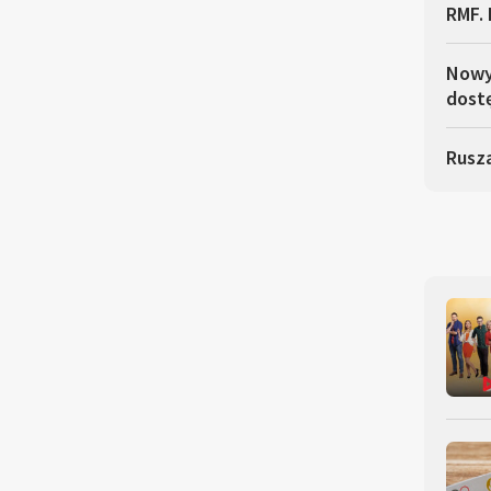
RMF. 
Nowy 
dostę
Rusza