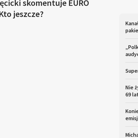
ęcicki skomentuje EURO
Kto jeszcze?
Kana
pakie
„Polk
audyc
Super
Nie ż
69 la
Koni
emisj
Micha