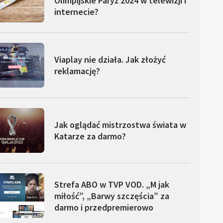
Olimpijskie Paryż 2024 w telewizji i
internecie?
Viaplay nie działa. Jak złożyć
reklamację?
Jak oglądać mistrzostwa świata w
Katarze za darmo?
Strefa ABO w TVP VOD. „M jak
miłość”, „Barwy szczęścia” za
darmo i przedpremierowo