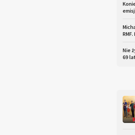
Koni
emisj
Micha
RMF. 
Nie ż
69 la