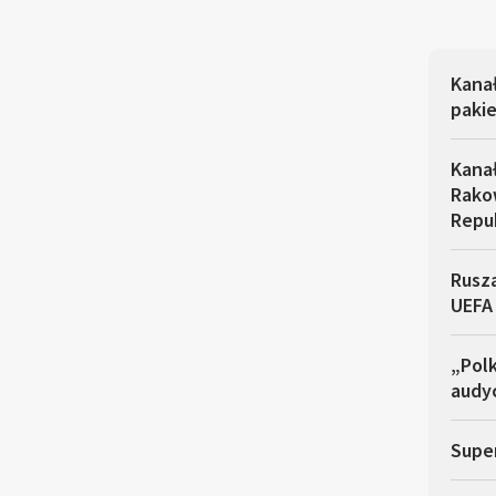
Kana
pakie
Kana
Rakow
Repu
Rusza
UEFA
„Polk
audyc
Super