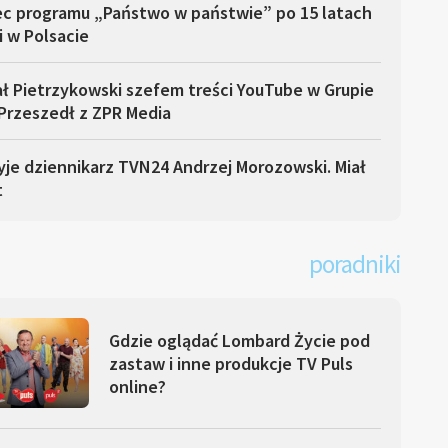
ec programu „Państwo w państwie” po 15 latach
i w Polsacie
ł Pietrzykowski szefem treści YouTube w Grupie
Przeszedł z ZPR Media
yje dziennikarz TVN24 Andrzej Morozowski. Miał
t
poradniki
Gdzie oglądać Lombard Życie pod
zastaw i inne produkcje TV Puls
online?