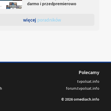
darmo i przedpremierowo
więcej
poradników
Polecamy
tvpolsat.info
ch
forum.tvpolsat.info
© 2026 omediach.info