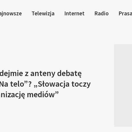
ajnowsze
Telewizja
Internet
Radio
Pras
zdejmie z anteny debatę
Na telo”? „Słowacja toczy
anizację mediów”