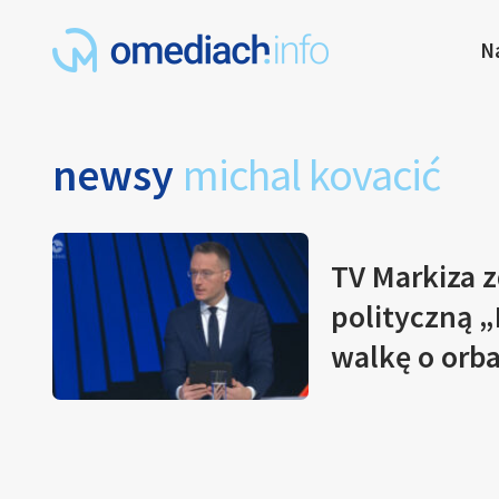
N
newsy
michal kovacić
TV Markiza 
polityczną „
walkę o orb