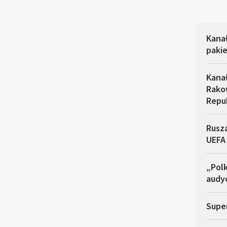
Kana
pakie
Kana
Rakow
Repu
Rusza
UEFA
„Polk
audyc
Super