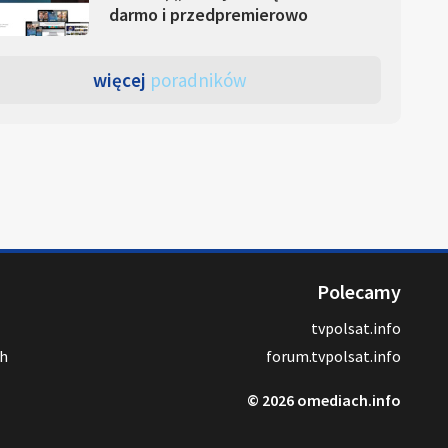
darmo i przedpremierowo
więcej
poradników
Polecamy
tvpolsat.info
ch
forum.tvpolsat.info
© 2026 omediach.info