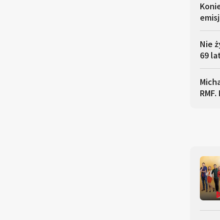
Koni
emisj
Nie ż
69 la
Micha
RMF. 