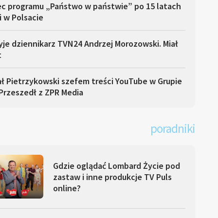
ec programu „Państwo w państwie” po 15 latach
i w Polsacie
yje dziennikarz TVN24 Andrzej Morozowski. Miał
t
ł Pietrzykowski szefem treści YouTube w Grupie
Przeszedł z ZPR Media
poradniki
Gdzie oglądać Lombard Życie pod
zastaw i inne produkcje TV Puls
online?