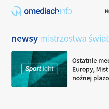
N
newsy
mistrzostwa świat
Ostatnie mec
Europy, Mist
nożnej plaż