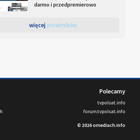
darmo i przedpremierowo
więcej
poradników
Polecamy
tvpolsat.info
ch
forum.tvpolsat.info
© 2026 omediach.info