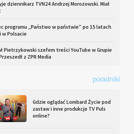
yje dziennikarz TVN24 Andrzej Morozowski. Miał
t
ec programu „Państwo w państwie” po 15 latach
i w Polsacie
ł Pietrzykowski szefem treści YouTube w Grupie
Przeszedł z ZPR Media
poradniki
Gdzie oglądać Lombard Życie pod
zastaw i inne produkcje TV Puls
online?