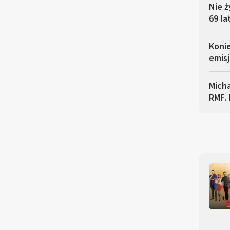
Nie ż
69 la
Koni
emisj
Micha
RMF. 