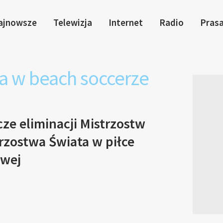
ajnowsze
Telewizja
Internet
Radio
Pras
a w beach soccerze
ze eliminacji Mistrzostw
rzostwa Świata w piłce
owej