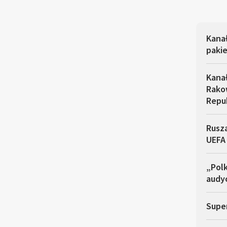
Kana
pakie
Kana
Rakow
Repu
Rusza
UEFA
„Polk
audyc
Super