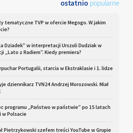
ostatnio
popularne
ły tematyczne TVP w ofercie Megogo. W jakim
cie?
a Dziadek” w interpretacji Urszuli Dudziak w
ji „Lato z Radiem”. Kiedy premiera?
puchar Portugalii, starcia w Ekstraklasie i 1. lidze
yje dziennikarz TVN24 Andrzej Morozowski. Miał
t
ec programu „Państwo w państwie” po 15 latach
i w Polsacie
ł Pietrzykowski szefem treści YouTube w Grupie