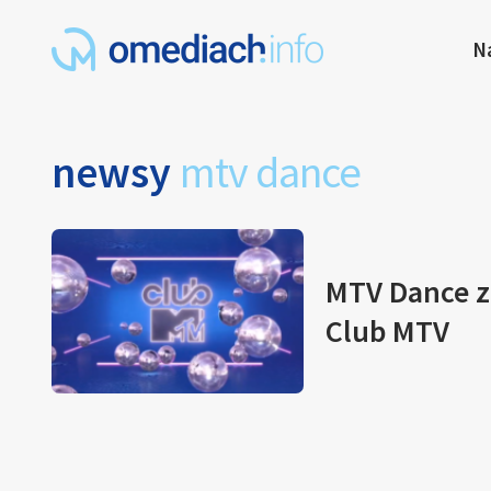
N
newsy
mtv dance
MTV Dance z
Club MTV