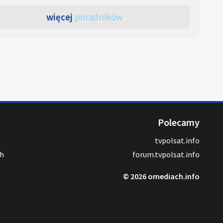
więcej
poradników
Polecamy
tvpolsat.info
ch
forum.tvpolsat.info
© 2026 omediach.info