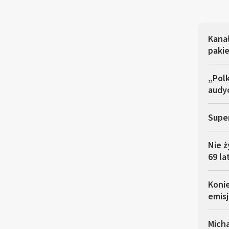
Kana
pakie
„Polk
audyc
Super
Nie ż
69 la
Koni
emisj
Micha