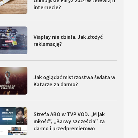
Olimpijskie Paryż 2024 w telewizji i
internecie?
Viaplay nie działa. Jak złożyć
reklamację?
Jak oglądać mistrzostwa świata w
Katarze za darmo?
Strefa ABO w TVP VOD. „M jak
miłość”, „Barwy szczęścia” za
darmo i przedpremierowo