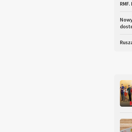
RMF. 
Nowy 
dostę
Rusza