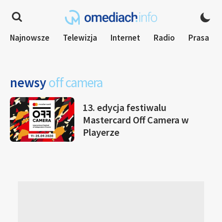
Najnowsze
Telewizja
Internet
Radio
Prasa
newsy
off camera
13. edycja festiwalu
Mastercard Off Camera w
Playerze