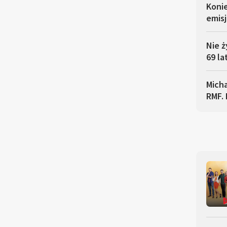
Koni
emisj
Nie ż
69 la
Micha
RMF. 