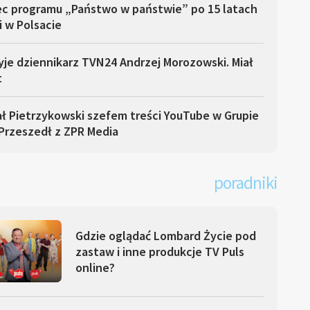
ec programu „Państwo w państwie” po 15 latach
i w Polsacie
yje dziennikarz TVN24 Andrzej Morozowski. Miał
t
ł Pietrzykowski szefem treści YouTube w Grupie
Przeszedł z ZPR Media
poradniki
Gdzie oglądać Lombard Życie pod
zastaw i inne produkcje TV Puls
online?