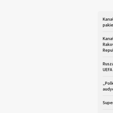
Kana
pakie
Kana
Rakow
Repu
Rusza
UEFA
„Polk
audyc
Super