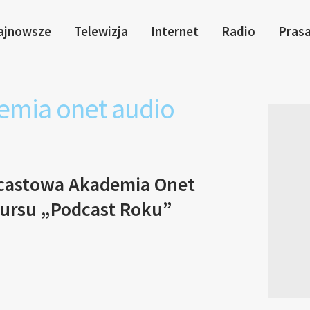
ajnowsze
Telewizja
Internet
Radio
Pras
emia onet audio
castowa Akademia Onet
kursu „Podcast Roku”