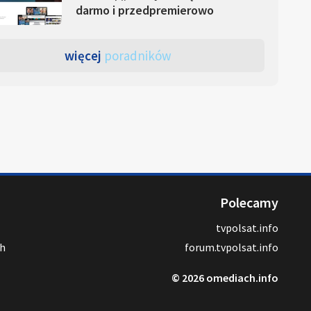
darmo i przedpremierowo
więcej
poradników
Polecamy
tvpolsat.info
ch
forum.tvpolsat.info
© 2026 omediach.info