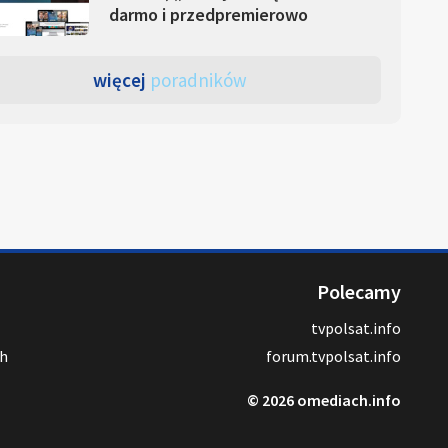
darmo i przedpremierowo
więcej
poradników
Polecamy
tvpolsat.info
ch
forum.tvpolsat.info
© 2026 omediach.info