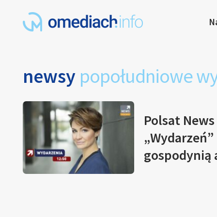
N
newsy
popołudniowe wy
Polsat New
„Wydarzeń” o
gospodynią 