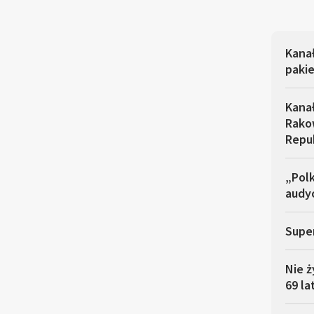
Kana
pakie
Kana
Rakow
Repu
„Polk
audyc
Super
Nie ż
69 la