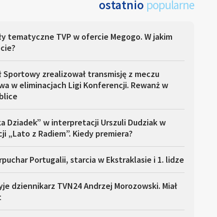
ostatnio
popularne
ły tematyczne TVP w ofercie Megogo. W jakim
cie?
ł Sportowy zrealizował transmisję z meczu
a w eliminacjach Ligi Konferencji. Rewanż w
blice
a Dziadek” w interpretacji Urszuli Dudziak w
ji „Lato z Radiem”. Kiedy premiera?
puchar Portugalii, starcia w Ekstraklasie i 1. lidze
yje dziennikarz TVN24 Andrzej Morozowski. Miał
t