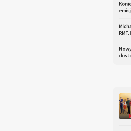
Koni
emisj
Micha
RMF. 
Nowy 
dostę