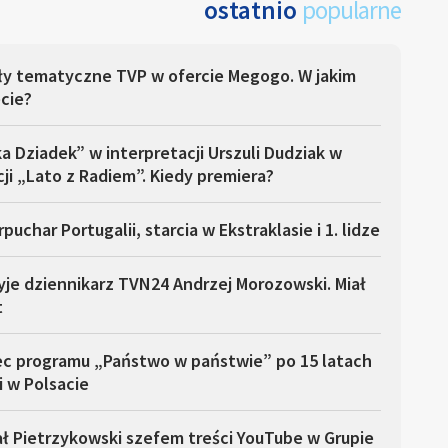
ostatnio
popularne
ły tematyczne TVP w ofercie Megogo. W jakim
cie?
a Dziadek” w interpretacji Urszuli Dudziak w
ji „Lato z Radiem”. Kiedy premiera?
puchar Portugalii, starcia w Ekstraklasie i 1. lidze
yje dziennikarz TVN24 Andrzej Morozowski. Miał
t
ec programu „Państwo w państwie” po 15 latach
i w Polsacie
ł Pietrzykowski szefem treści YouTube w Grupie