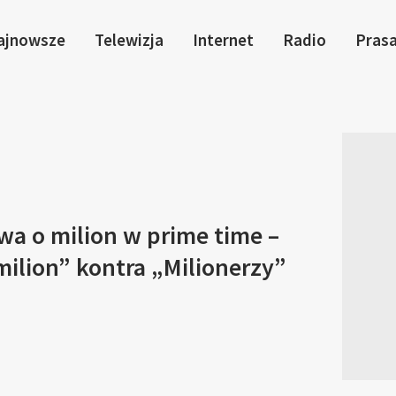
ajnowsze
Telewizja
Internet
Radio
Pras
wa o milion w prime time –
ilion” kontra „Milionerzy”