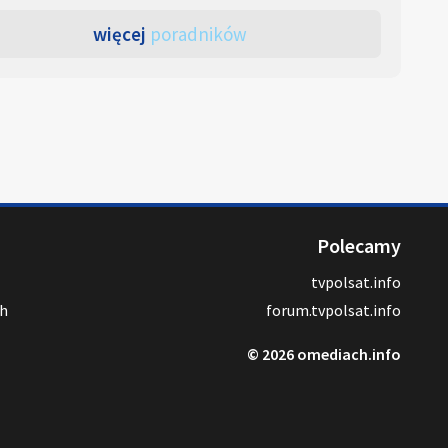
więcej
poradników
Polecamy
tvpolsat.info
ch
forum.tvpolsat.info
© 2026 omediach.info