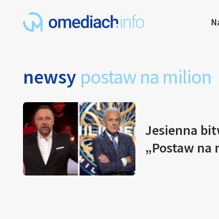
N
newsy
postaw na milion
Jesienna bit
„Postaw na m