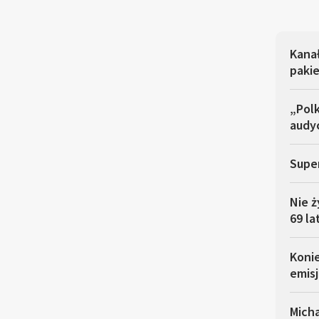
Kana
pakie
„Polk
audyc
Super
Nie ż
69 la
Koni
emisj
Micha