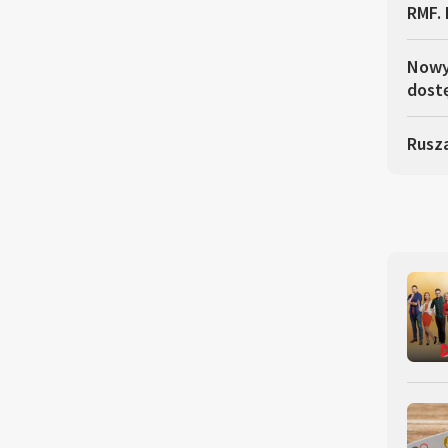
RMF. 
Nowy 
dostę
Rusza