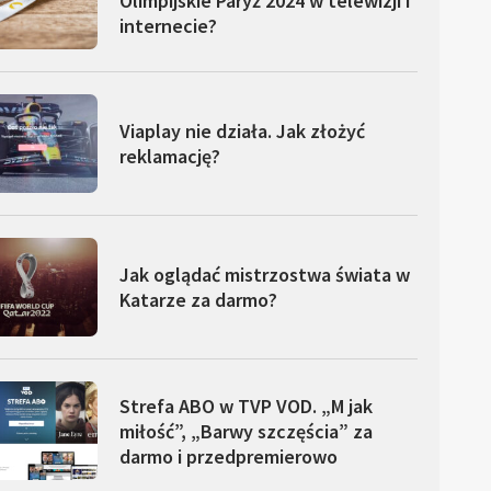
Olimpijskie Paryż 2024 w telewizji i
internecie?
Viaplay nie działa. Jak złożyć
reklamację?
Jak oglądać mistrzostwa świata w
Katarze za darmo?
Strefa ABO w TVP VOD. „M jak
miłość”, „Barwy szczęścia” za
darmo i przedpremierowo