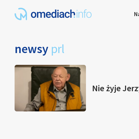
N
newsy
prl
Nie żyje Jer