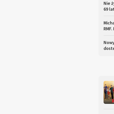
Nie ż
69 la
Micha
RMF. 
Nowy 
dostę