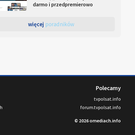
darmo i przedpremierowo
więcej
poradników
Polecamy
tvpolsat.info
ch
forum.tvpolsat.info
© 2026 omediach.info