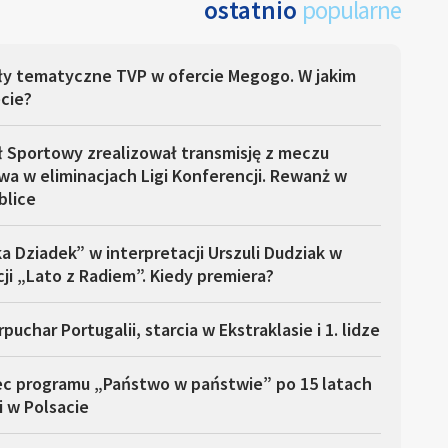
ostatnio
popularne
ły tematyczne TVP w ofercie Megogo. W jakim
cie?
ł Sportowy zrealizował transmisję z meczu
a w eliminacjach Ligi Konferencji. Rewanż w
blice
a Dziadek” w interpretacji Urszuli Dudziak w
ji „Lato z Radiem”. Kiedy premiera?
puchar Portugalii, starcia w Ekstraklasie i 1. lidze
ec programu „Państwo w państwie” po 15 latach
i w Polsacie