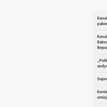
Kana
pakie
Kana
Rakow
Repu
„Polk
audyc
Super
Koni
emisj