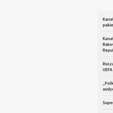
Kana
pakie
Kana
Rakow
Repu
Rusza
UEFA
„Polk
audyc
Super