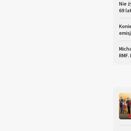
Nie ż
69 la
Koni
emisj
Micha
RMF. 