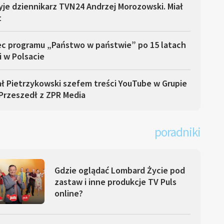
yje dziennikarz TVN24 Andrzej Morozowski. Miał
t
ec programu „Państwo w państwie” po 15 latach
i w Polsacie
ł Pietrzykowski szefem treści YouTube w Grupie
Przeszedł z ZPR Media
poradniki
Gdzie oglądać Lombard Życie pod
zastaw i inne produkcje TV Puls
online?