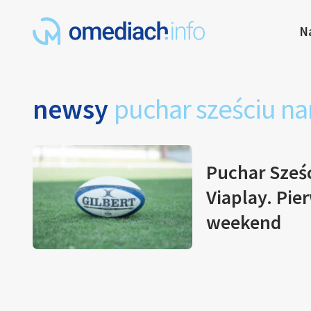
N
newsy
puchar sześciu n
Puchar Sześ
Viaplay. Pie
weekend