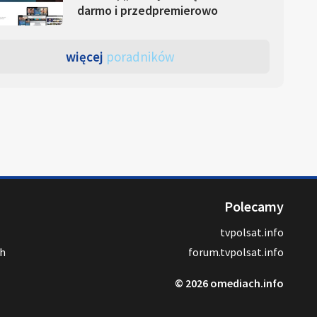
darmo i przedpremierowo
więcej
poradników
Polecamy
tvpolsat.info
ch
forum.tvpolsat.info
© 2026 omediach.info