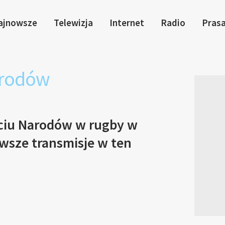
ajnowsze
Telewizja
Internet
Radio
Pras
arodów
ciu Narodów w rugby w
rwsze transmisje w ten