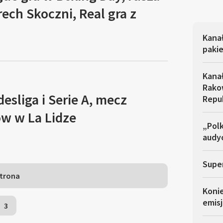
rech Skoczni, Real gra z
Kana
pakie
Kana
Rakow
esliga i Serie A, mecz
Repu
w w La Lidze
„Polk
audyc
Super
strona
Koni
emisj
3