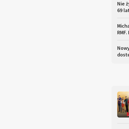
Nie ż
69 la
Micha
RMF. 
Nowy 
dostę