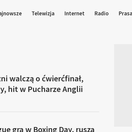
ajnowsze
Telewizja
Internet
Radio
Pras
zni walczą o ćwierćfinał,
y, hit w Pucharze Anglii
ue gra w Boxing Day, rusza