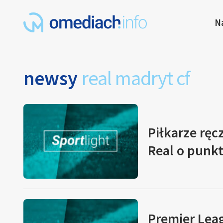
N
newsy
real madryt cf
Piłkarze ręc
Real o punkt
Premier Leag