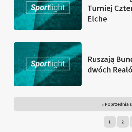
Turniej Czte
Elche
Ruszają Bund
dwóch Realó
« Poprzednia 
1
2