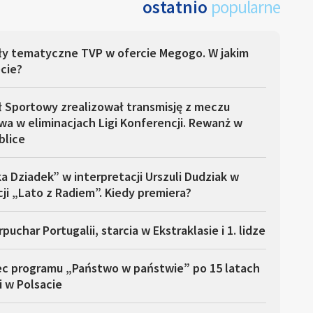
ostatnio
popularne
ły tematyczne TVP w ofercie Megogo. W jakim
cie?
ł Sportowy zrealizował transmisję z meczu
a w eliminacjach Ligi Konferencji. Rewanż w
blice
a Dziadek” w interpretacji Urszuli Dudziak w
ji „Lato z Radiem”. Kiedy premiera?
puchar Portugalii, starcia w Ekstraklasie i 1. lidze
ec programu „Państwo w państwie” po 15 latach
i w Polsacie