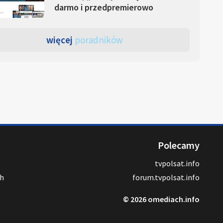
darmo i przedpremierowo
więcej
poradników
Polecamy
tvpolsat.info
ch
forum.tvpolsat.info
© 2026 omediach.info