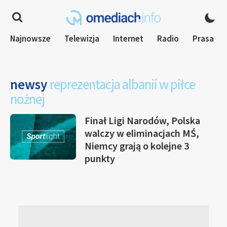
Najnowsze
Telewizja
Internet
Radio
Prasa
newsy
reprezentacja albanii w piłce
nożnej
Finał Ligi Narodów, Polska
walczy w eliminacjach MŚ,
Niemcy grają o kolejne 3
punkty