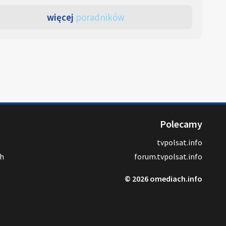
więcej
poradników
Polecamy
tvpolsat.info
ch
forum.tvpolsat.info
© 2026 omediach.info