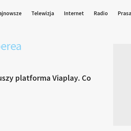
ajnowsze
Telewizja
Internet
Radio
Pras
perea
uszy platforma Viaplay. Co