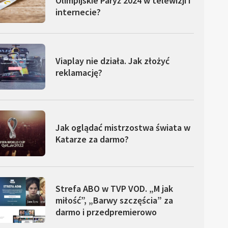
Olimpijskie Paryż 2024 w telewizji i
internecie?
Viaplay nie działa. Jak złożyć
reklamację?
Jak oglądać mistrzostwa świata w
Katarze za darmo?
Strefa ABO w TVP VOD. „M jak
miłość”, „Barwy szczęścia” za
darmo i przedpremierowo