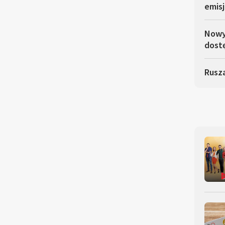
emisj
Nowy 
dostę
Rusza