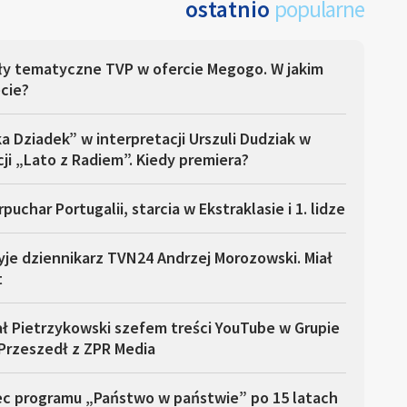
ostatnio
popularne
ły tematyczne TVP w ofercie Megogo. W jakim
cie?
a Dziadek” w interpretacji Urszuli Dudziak w
ji „Lato z Radiem”. Kiedy premiera?
puchar Portugalii, starcia w Ekstraklasie i 1. lidze
yje dziennikarz TVN24 Andrzej Morozowski. Miał
t
ł Pietrzykowski szefem treści YouTube w Grupie
Przeszedł z ZPR Media
ec programu „Państwo w państwie” po 15 latach