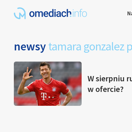
N
newsy
tamara gonzalez 
W sierpniu r
w ofercie?