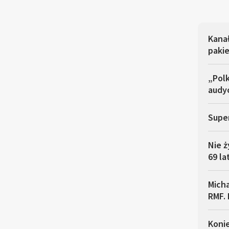
Kana
pakie
„Polk
audyc
Super
Nie ż
69 la
Micha
RMF. 
Koni