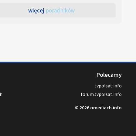
więcej
poradników
Polecamy
tvpolsat.info
ch
forum.tvpolsat.info
© 2026 omediach.info