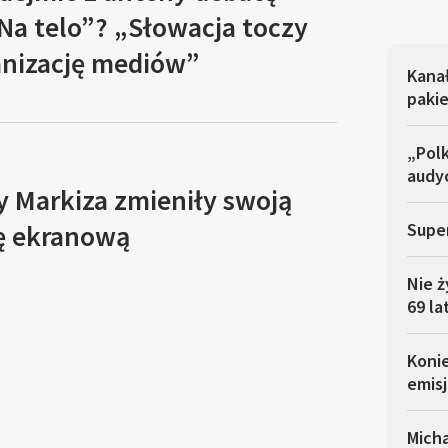
Na telo”? „Słowacja toczy
anizację mediów”
Kana
pakie
„Polk
audyc
y Markiza zmieniły swoją
ję ekranową
Super
Nie ż
69 la
Koni
emisj
Micha