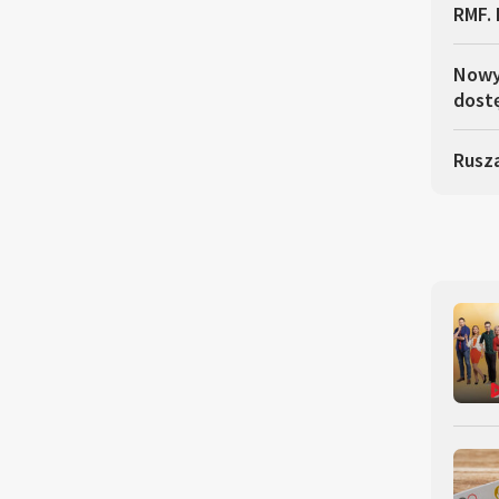
RMF. 
Nowy 
dostę
Rusza