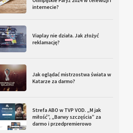
Olimpijskie Paryż 2024 w telewizji i
internecie?
Viaplay nie działa. Jak złożyć
reklamację?
Jak oglądać mistrzostwa świata w
Katarze za darmo?
Strefa ABO w TVP VOD. „M jak
miłość”, „Barwy szczęścia” za
darmo i przedpremierowo