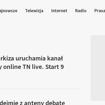
ajnowsze
Telewizja
Internet
Radio
Pras
arkiza uruchamia kanał
 online TN live. Start 9
zdejmie z anteny debatę