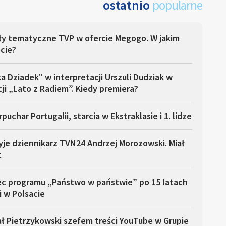
ostatnio
popularne
ły tematyczne TVP w ofercie Megogo. W jakim
cie?
a Dziadek” w interpretacji Urszuli Dudziak w
ji „Lato z Radiem”. Kiedy premiera?
puchar Portugalii, starcia w Ekstraklasie i 1. lidze
yje dziennikarz TVN24 Andrzej Morozowski. Miał
t
ec programu „Państwo w państwie” po 15 latach
i w Polsacie
ł Pietrzykowski szefem treści YouTube w Grupie