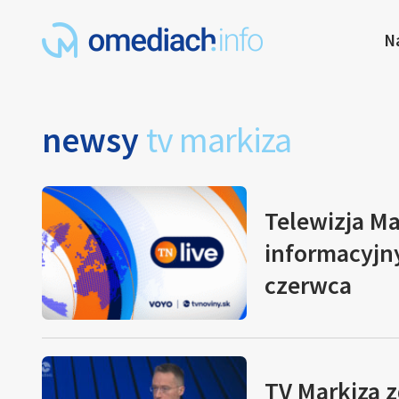
N
newsy
tv markiza
Telewizja M
informacyjny
czerwca
TV Markiza 