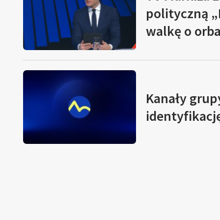
polityczną „
walkę o orb
Kanały grup
identyfikac