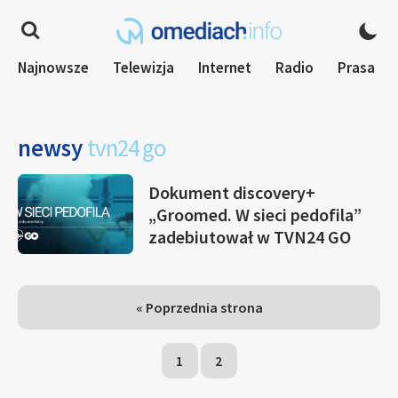
Najnowsze
Telewizja
Internet
Radio
Prasa
newsy
tvn24 go
Dokument discovery+
„Groomed. W sieci pedofila”
zadebiutował w TVN24 GO
« Poprzednia strona
1
2