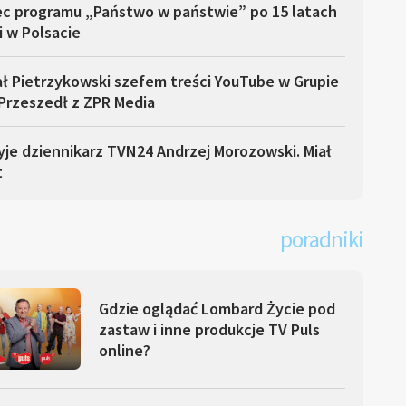
ec programu „Państwo w państwie” po 15 latach
i w Polsacie
ł Pietrzykowski szefem treści YouTube w Grupie
Przeszedł z ZPR Media
yje dziennikarz TVN24 Andrzej Morozowski. Miał
t
poradniki
Gdzie oglądać Lombard Życie pod
zastaw i inne produkcje TV Puls
online?