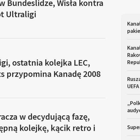
w Bundeslidze, Wisła kontra
 Ultraligi
Kana
pakie
Kana
Rakow
igi, ostatnia kolejka LEC,
Repu
ts przypomina Kanadę 2008
Rusza
UEFA
„Polk
audyc
racza w decydującą fazę,
ępną kolejkę, kącik retro i
Super