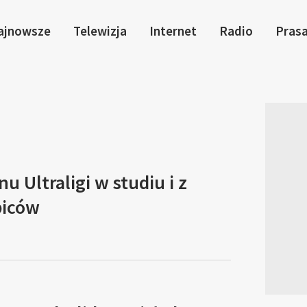
ajnowsze
Telewizja
Internet
Radio
Pras
nu Ultraligi w studiu i z
biców