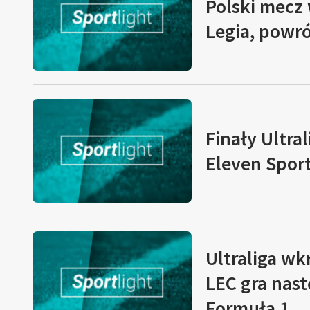
Polski mecz 
Legia, powrót
Finały Ultral
Eleven Spor
Ultraliga wk
LEC gra nast
Formuła 1