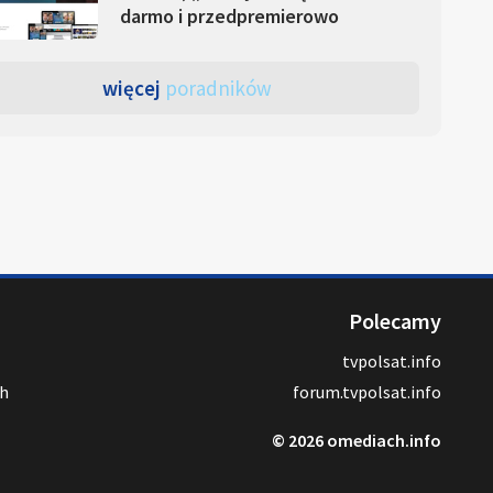
darmo i przedpremierowo
więcej
poradników
Polecamy
tvpolsat.info
ch
forum.tvpolsat.info
© 2026 omediach.info