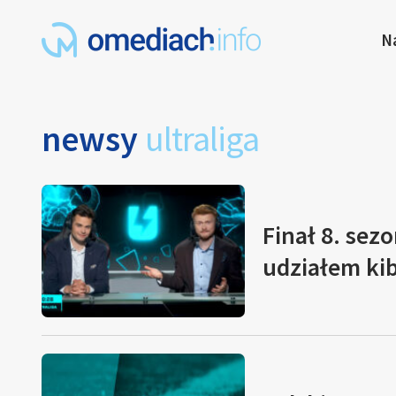
N
newsy
ultraliga
Finał 8. sezo
udziałem ki