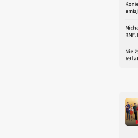
Koni
emisj
Micha
RMF. 
Nie ż
69 la