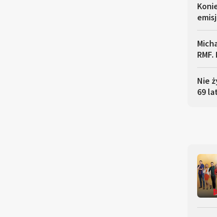
Koni
emisj
Micha
RMF. 
Nie ż
69 la