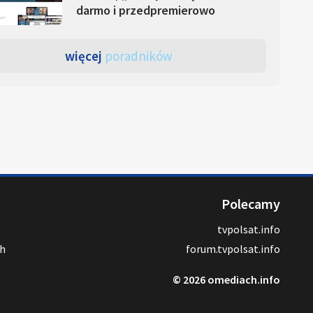
darmo i przedpremierowo
więcej
poradników
Polecamy
tvpolsat.info
ch
forum.tvpolsat.info
© 2026 omediach.info