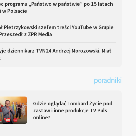
ec programu „Państwo w państwie” po 15 latach
i w Polsacie
ł Pietrzykowski szefem treści YouTube w Grupie
Przeszedł z ZPR Media
yje dziennikarz TVN24 Andrzej Morozowski. Miał
t
poradniki
Gdzie oglądać Lombard Życie pod
zastaw i inne produkcje TV Puls
online?