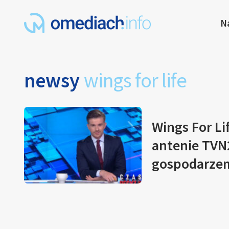
N
newsy
wings for life
Wings For L
antenie TVN2
gospodarzem