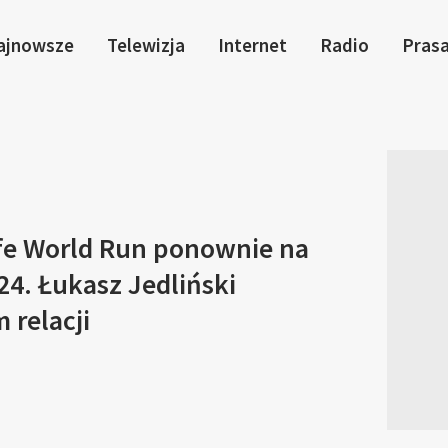
ajnowsze
Telewizja
Internet
Radio
Pras
ife World Run ponownie na
4. Łukasz Jedliński
 relacji