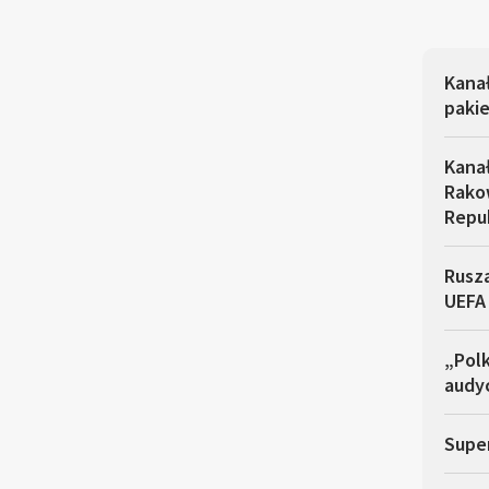
Kana
pakie
Kana
Rakow
Repu
Rusza
UEFA
„Polk
audyc
Super