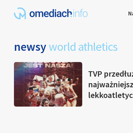
N
newsy
world athletics
TVP przedłu
najważniejs
lekkoatlety