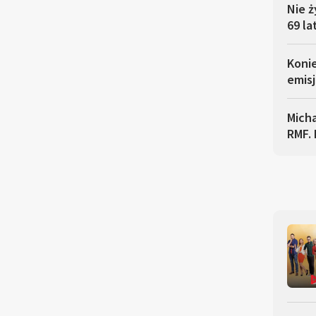
Nie ż
69 la
Koni
emisj
Micha
RMF. 