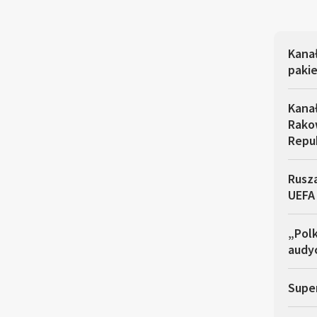
Kana
pakie
Kana
Rakow
Repu
Rusza
UEFA
„Polk
audyc
Super