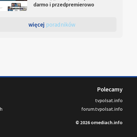
darmo i przedpremierowo
więcej
poradników
Polecamy
tvpolsat.info
ch
forum.tvpolsat.info
© 2026 omediach.info