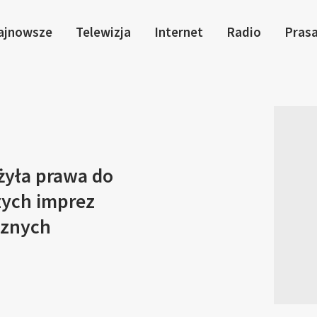
ajnowsze
Telewizja
Internet
Radio
Pras
żyła prawa do
zych imprez
cznych