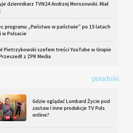
yje dziennikarz TVN24 Andrzej Morozowski. Miał
t
ec programu „Państwo w państwie” po 15 latach
i w Polsacie
ł Pietrzykowski szefem treści YouTube w Grupie
Przeszedł z ZPR Media
poradniki
Gdzie oglądać Lombard Życie pod
zastaw i inne produkcje TV Puls
online?