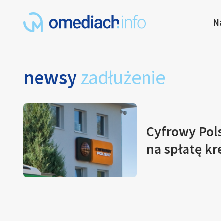
N
newsy
zadłużenie
Cyfrowy Pol
na spłatę k