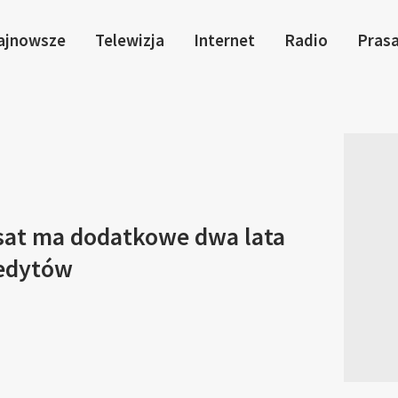
ajnowsze
Telewizja
Internet
Radio
Pras
sat ma dodatkowe dwa lata
redytów