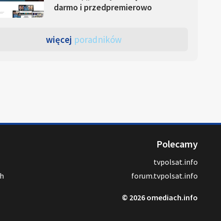
darmo i przedpremierowo
więcej
poradników
Polecamy
tvpolsat.info
ch
forum.tvpolsat.info
© 2026 omediach.info