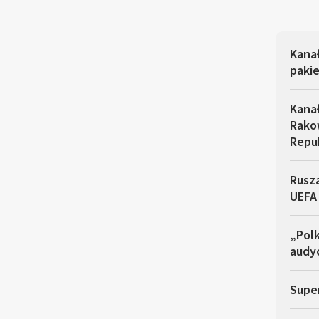
Kana
pakie
Kana
Rakow
Repu
Rusza
UEFA
„Polk
audyc
Super