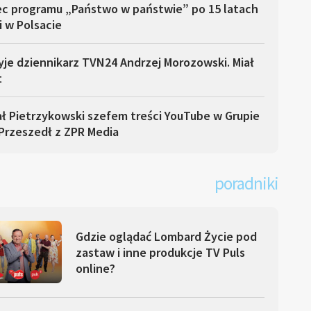
ec programu „Państwo w państwie” po 15 latach
i w Polsacie
yje dziennikarz TVN24 Andrzej Morozowski. Miał
t
ł Pietrzykowski szefem treści YouTube w Grupie
Przeszedł z ZPR Media
poradniki
Gdzie oglądać Lombard Życie pod
zastaw i inne produkcje TV Puls
online?