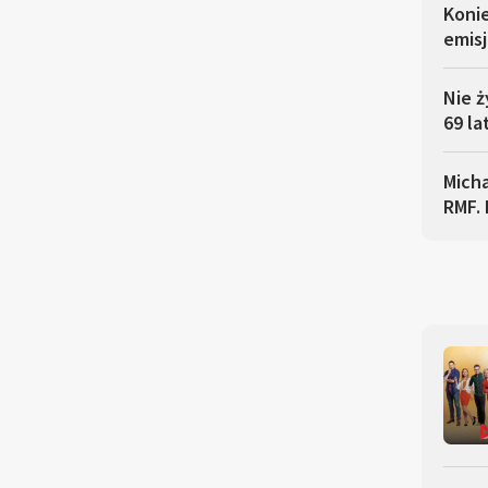
Koni
emisj
Nie ż
69 la
Micha
RMF. 