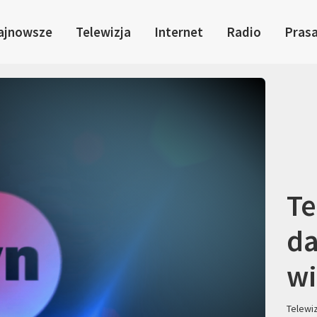
ajnowsze
Telewizja
Internet
Radio
Pras
Te
da
wi
Telewi