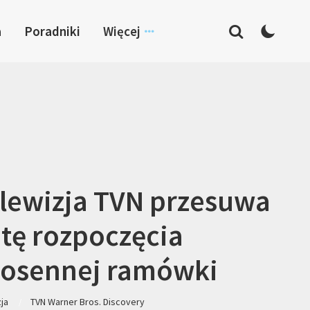
a
Poradniki
Więcej
lewizja TVN przesuwa
tę rozpoczęcia
osennej ramówki
zja
TVN Warner Bros. Discovery