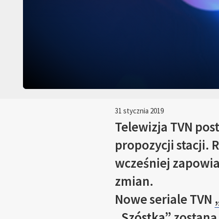
31 stycznia 2019
Telewizja TVN pos
propozycji stacji.
wcześniej zapowiad
zmian.
Nowe seriale TVN
„Szóstka”
zostaną