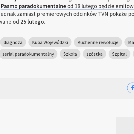
.
Pasmo paradokumentalne
od 18 lutego będzie emitow
ednak zamiast premierowych odcinków TVN pokaże pow
owane
od 25 lutego
.
diagnoza
Kuba Wojewódzki
Kuchenne rewolucje
Ma
serial paradokumentalny
Szkoła
szóstka
Szpital