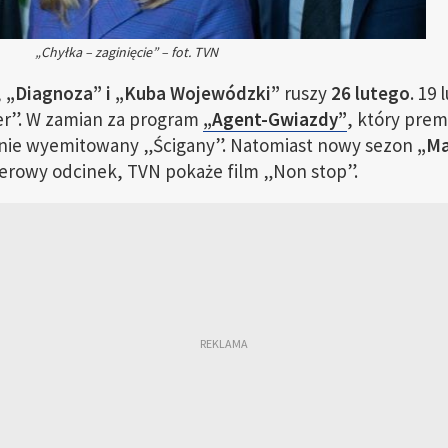
„Chyłka – zaginięcie” – fot. TVN
,
„Diagnoza” i „Kuba Wojewódzki”
ruszy
26 lutego
. 19
ner”. W zamian za program
„Agent-Gwiazdy”
, który pre
tanie wyemitowany „Ścigany”. Natomiast nowy sezon
„Ma
ierowy odcinek, TVN pokaże film „Non stop”.