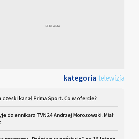
kategoria
telewizja
 czeski kanał Prima Sport. Co w ofercie?
yje dziennikarz TVN24 Andrzej Morozowski. Miał
t
ec programu „Państwo w państwie” po 15 latach