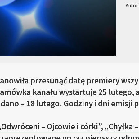
Autor
tanowiła przesunąć datę premiery wszy
 Ramówka kanału wystartuje 25 lutego, a 
ano – 18 lutego. Godziny i dni emisji 
„Odwróceni – Ojcowie i córki”
,
„Chyłka –
 zaprezentowane po raz pierwszy odp