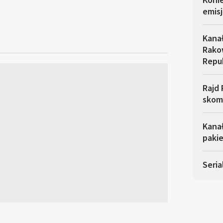
emisj
Kana
Rakow
Repu
Rajd 
skom
Kana
pakie
Seria