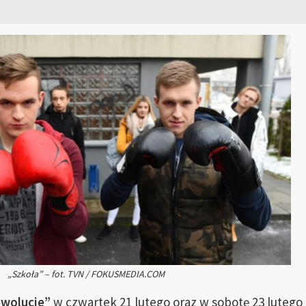
„Szkoła” – fot. TVN / FOKUSMEDIA.COM
wolucje”
w czwartek 21 lutego oraz w sobotę 23 lutego