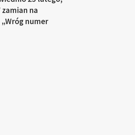
W zamian na
że „Wróg numer