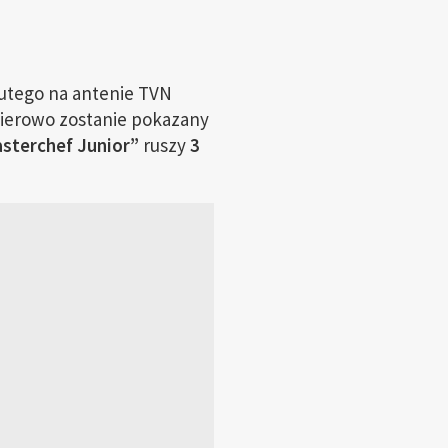
 lutego na antenie TVN
mierowo zostanie pokazany
sterchef Junior”
ruszy
3