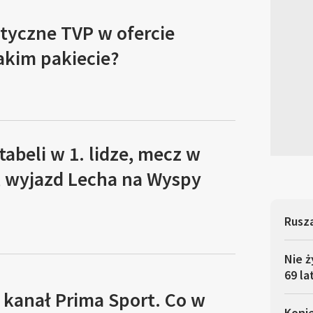
tyczne TVP w ofercie
akim pakiecie?
tabeli w 1. lidze, mecz w
, wyjazd Lecha na Wyspy
Rusza
Nie ż
69 la
 kanał Prima Sport. Co w
Koni