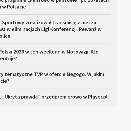
i w Polsacie
ł Sportowy zrealizował transmisję z meczu
a w eliminacjach Ligi Konferencji. Rewanż w
blice
Polski 2026 w ten weekend w Motowizji. Kto
entuje?
ły tematyczne TVP w ofercie Megogo. W jakim
cie?
l „Ukryta prawda” przedpremierowo w Player.pl