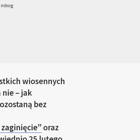
: mbog
stkich wiosennych
nie – jak
pozostaną bez
 zaginięcie”
oraz
owiednio
25 lutego,