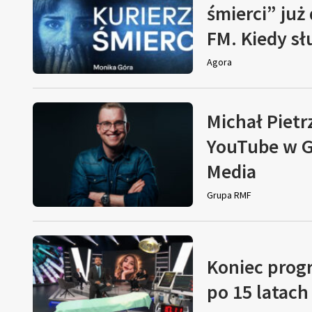
śmierci” już
FM. Kiedy s
Agora
Michał Pietr
YouTube w G
Media
Grupa RMF
Koniec prog
po 15 latach