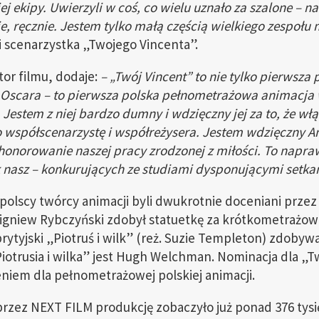
ej ekipy. Uwierzyli w coś, co wielu uznało za szalone – 
e, ręcznie. Jestem tylko małą częścią wielkiego zespołu m
i scenarzystka „Twojego Vincenta”.
r filmu, dodaje:
– „Twój Vincent” to nie tylko pierwsz
scara – to pierwsza polska pełnometrażowa animacja
 Jestem z niej bardzo dumny i wdzięczny jej za to, że włą
 współscenarzystę i współreżysera. Jestem wdzięczny 
uhonorowanie naszej pracy zrodzonej z miłości. To napr
k nasz – konkurujących ze studiami dysponującymi setk
 polscy twórcy animacji byli dwukrotnie doceniani prz
igniew Rybczyński zdobył statuetkę za krótkometrażowe
ytyjski „Piotruś i wilk” (reż. Suzie Templeton) zdobywa
iotrusia i wilka” jest Hugh Welchman. Nominacja dla „T
iem dla pełnometrażowej polskiej animacji.
zez NEXT FILM produkcję zobaczyło już ponad 376 tysię