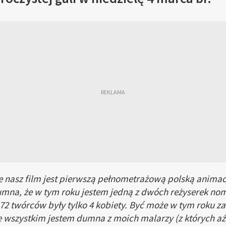
e nasz film jest pierwszą pełnometrażową polską anim
mna, że w tym roku jestem jedną z dwóch reżyserek nom
 72 twórców były tylko 4 kobiety. Być może w tym roku z
wszystkim jestem dumna z moich malarzy (z których aż 6