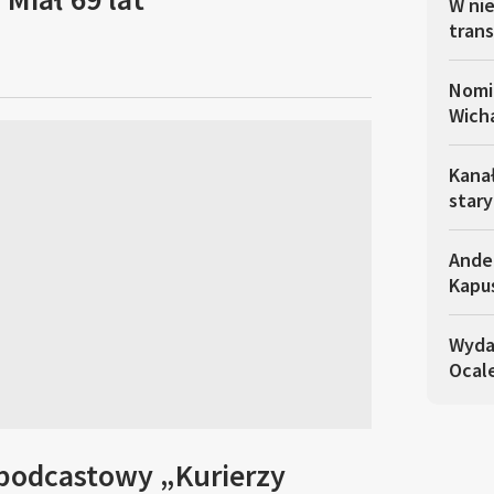
W nie
trans
Nomin
Wich
Kanał
stary
Ander
Kapu
Wydaw
Ocal
 podcastowy „Kurierzy