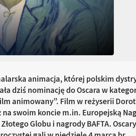
alarska animacja, której polskim dystr
ła dziś nominację do Oscara w kategor
lm animowany”. Film w reżyserii Doroty
 na swoim koncie m.in. Europejską Na
 Złotego Globu i nagrody BAFTA. Oscary
oczystej gali w niedzielę 4 marca br.