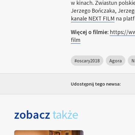
w kinach. Zwiastun polskie
Jerzego Bończaka, Jerzego
kanale NEXT FILM
na plat
Więcej o filmie:
https://w
film
#oscary2018
Agora
N
Udostępnij tego newsa:
zobacz
także