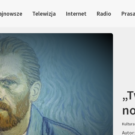
ajnowsze
Telewizja
Internet
Radio
Pras
„T
no
Kultura
Autor: