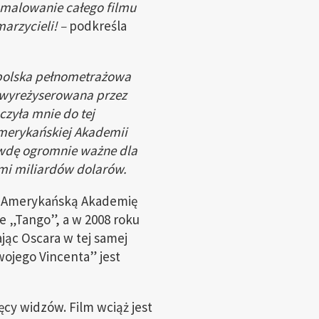
namalowanie całego filmu
arzycieli! –
podkreśla
a polska pełnometrażowa
 wyreżyserowana przez
czyła mnie do tej
Amerykańskiej Akademii
awdę ogromnie ważne dla
ami miliardów dolarów.
ez Amerykańską Akademię
 „Tango”, a w 2008 roku
jąc Oscara w tej samej
wojego Vincenta” jest
cy widzów. Film wciąż jest