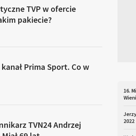
tyczne TVP w ofercie
akim pakiecie?
 kanał Prima Sport. Co w
16. 
Wien
Jerzy
2022
ennikarz TVN24 Andrzej
Miał 69 lat