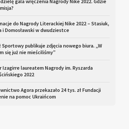
dzielę gala wręczenia Nagrody Nike 2022. Gdzie
misja?
acje do Nagrody Literackiej Nike 2022 – Stasiuk,
a i Domosławski w dwudziestce
 Sportowy publikuje zdjęcia nowego biura. „W
m się już nie mieściliśmy”
 Izagirre laureatem Nagrody im. Ryszarda
ścińskiego 2022
nictwo Agora przekazało 24 tys. zł Fundacji
enie na pomoc Ukraińcom