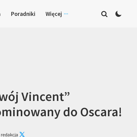
a
Poradniki
Więcej
wój Vincent”
minowany do Oscara!
 redakcja