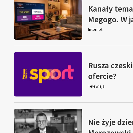
Kanały tema
Megogo. W j
Internet
Rusza czeski
ofercie?
Telewizja
Nie żyje dzi
Morozowski. 