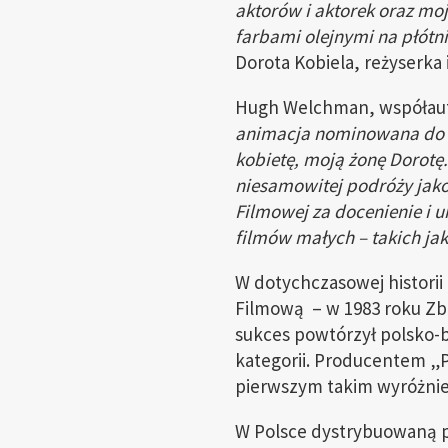
aktorów i aktorek oraz moj
farbami olejnymi na płótni
Dorota Kobiela, reżyserka 
Hugh Welchman, współauto
animacja nominowana do O
kobietę, moją żonę Dorotę.
niesamowitej podróży jako
Filmowej za docenienie i 
filmów małych – takich ja
W dotychczasowej historii
Filmową – w 1983 roku Zb
sukces powtórzył polsko-br
kategorii. Producentem „P
pierwszym takim wyróżnien
W Polsce dystrybuowaną pr