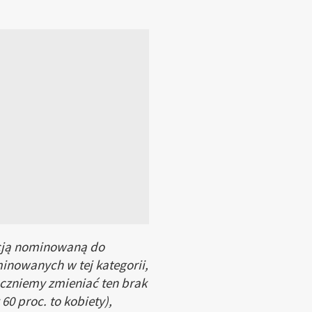
acją nominowaną do
inowanych w tej kategorii,
aczniemy zmieniać ten brak
0 proc. to kobiety),