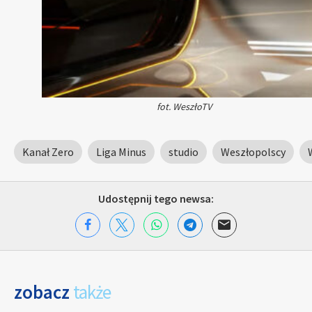
fot. WeszłoTV
Kanał Zero
Liga Minus
studio
Weszłopolscy
Udostępnij tego newsa:
zobacz
także