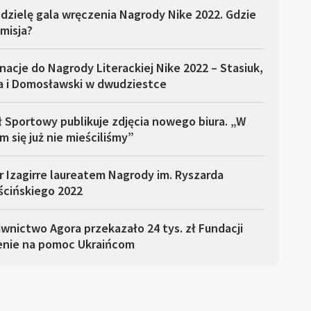
dzielę gala wręczenia Nagrody Nike 2022. Gdzie
misja?
acje do Nagrody Literackiej Nike 2022 – Stasiuk,
a i Domosławski w dwudziestce
 Sportowy publikuje zdjęcia nowego biura. „W
m się już nie mieściliśmy”
 Izagirre laureatem Nagrody im. Ryszarda
ścińskiego 2022
nictwo Agora przekazało 24 tys. zł Fundacji
enie na pomoc Ukraińcom