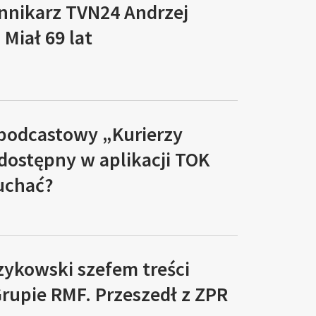
ennikarz TVN24 Andrzej
Miał 69 lat
 podcastowy „Kurierzy
 dostępny w aplikacji TOK
łuchać?
zykowski szefem treści
rupie RMF. Przeszedł z ZPR