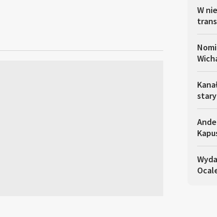
W nie
trans
Nomin
Wich
Kanał
stary
Ander
Kapu
Wydaw
Ocal