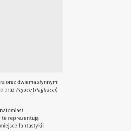
era oraz dwiema słynnymi
go oraz
Pajace
(
Pagliacci
)
 natomiast
 te reprezentują
miejsce fantastyki i