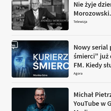
Nie żyje dzi
Morozowski. 
Telewizja
Nowy serial
śmierci” już
FM. Kiedy s
Agora
Michał Pietr
YouTube w G