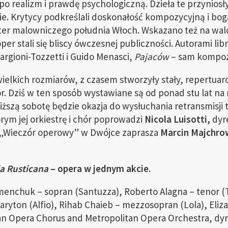
o realizm i prawdę psychologiczną. Dzieła te przyniosł
ie. Krytycy podkreślali doskonałość kompozycyjną i b
ter malowniczego południa Włoch. Wskazano też na walor
r stali się bliscy ówczesnej publiczności. Autorami lib
argioni-Tozzetti i Guido Menasci,
Pajaców
– sam kompoz
ielkich rozmiarów, z czasem stworzyły stały, repertua
r. Dziś w ten sposób wystawiane są od ponad stu lat na
iższą sobotę będzie okazja do wysłuchania retransmisji
rym jej orkiestrę i chór poprowadzi
Nicola Luisotti,
dyr
i „Wieczór operowy” w Dwójce zaprasza
Marcin Majchrow
ia Rusticana
– opera w jednym akcie.
nchuk – sopran (Santuzza), Roberto Alagna – tenor (T
– baryton (Alfio), Rihab Chaieb – mezzosopran (Lola), Eli
n Opera Chorus and Metropolitan Opera Orchestra, dyr. 