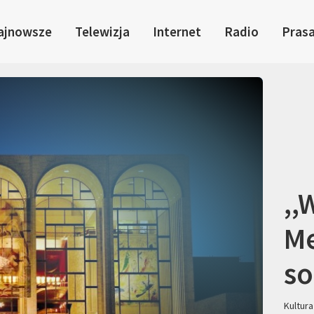
ajnowsze
Telewizja
Internet
Radio
Pras
,,
Me
so
Kultura