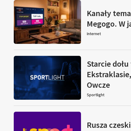
Kanały tema
Megogo. W j
Internet
Starcie dołu 
Ekstraklasie
Owcze
Sportlight
Rusza czeski