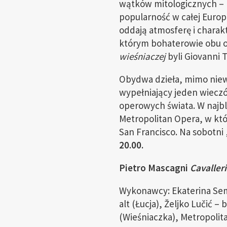
wątków mitologicznych – p
popularność w całej Europ
oddają atmosferę i charak
którym bohaterowie obu ope
wieśniaczej
byli Giovanni T
Obydwa dzieła, mimo niew
wypełniający jeden wieczó
operowych świata. W najbl
Metropolitan Opera, w któ
San Francisco. Na sobotn
20.00.
Pietro Mascagni
Cavaller
Wykonawcy: Ekaterina Seme
alt (Łucja), Željko Lučić 
(Wieśniaczka), Metropolita