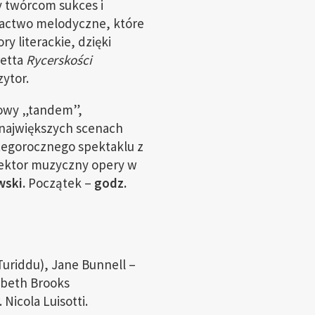
y twórcom sukces i
ogactwo melodyczne, które
y literackie, dzięki
retta
Rycerskości
ytor.
rowy „tandem”,
 największych scenach
 tegorocznego spektaklu z
ektor muzyczny opery w
ski.
Początek –
godz.
uriddu), Jane Bunnell –
zabeth Brooks
Nicola Luisotti.