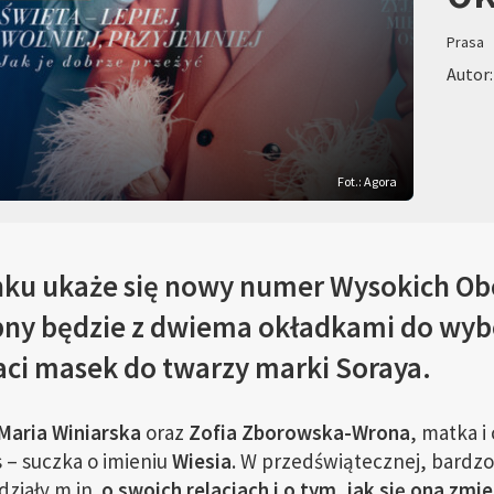
Prasa
Autor
Fot.: Agora
ynku ukaże się nowy numer Wysokich Ob
pny będzie z dwiema okładkami do wyb
ci masek do twarzy marki Soraya.
Maria Winiarska
oraz
Zofia Zborowska-Wrona
, matka i
s – suczka o imieniu
Wiesia
. W przedświątecznej, bardzo
ziały m.in.
o swoich relacjach i o tym, jak się ona zm