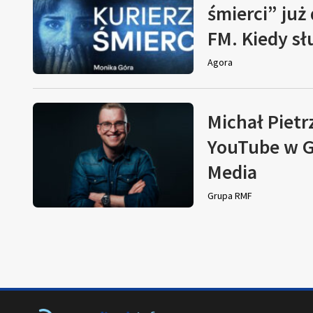
śmierci” już
FM. Kiedy s
Agora
Michał Pietr
YouTube w G
Media
Grupa RMF