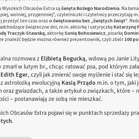
Wysokich Obcasów Extra są
święta Bożego Narodzenia
. Na łam
iej, wolniej, przyjemniej”, czytelniczki i czytelnicy przeczytają m
j przeżyć ten czas oraz
o świętowaniu bez „świętych świąt”
. Red
nadchodzące świąteczne dni, m.in. aktorkę i satyryczkę
Katarzynę 
dę Traczyk-Stawską
, aktorkę
Sonię Bohosiewicz
, pisarkę
Domini
ze znaleźć będzie można również prezentownik, czyli zbiór
100 po
nalna rozmowa z
Elżbietą Bogucką
, wdową po Janie Lity
zmarł w lutym br., chcąc ratować psa, pod którym załam
i
Edith Eger
, czyli jak zmienić swoje myślenie i stać się
 z astrolożką ewolucyjną
Kasią Prządo
m.in. o tym, jaki j
h oraz gwiazdach, a także artykuł o związkach, które – 
ości – postanawiają ze sobą nie mieszkać.
ch Obcasów Extra pojawi się w punktach sprzedaży pr
otych
.