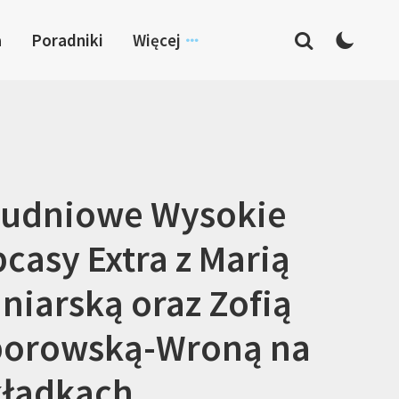
a
Poradniki
Więcej
rudniowe Wysokie
casy Extra z Marią
niarską oraz Zofią
borowską-Wroną na
kładkach