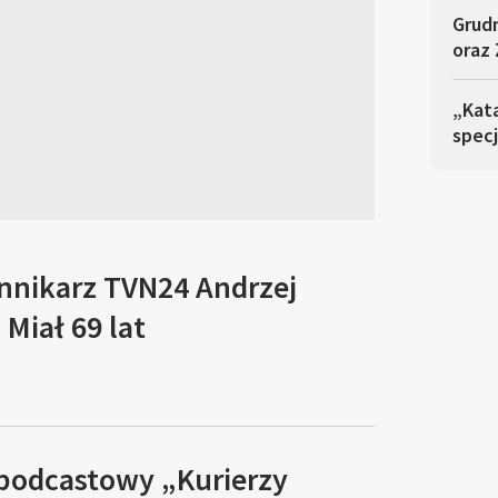
Grudn
oraz
„Kata
spec
ennikarz TVN24 Andrzej
Miał 69 lat
 podcastowy „Kurierzy