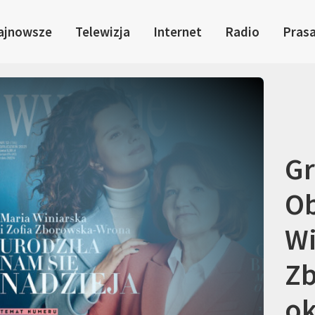
ajnowsze
Telewizja
Internet
Radio
Pras
G
Ob
Wi
Z
o