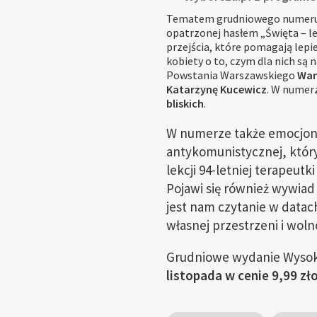
Tematem grudniowego numeru 
opatrzonej hasłem „Święta – lep
przejścia, które pomagają lepie
kobiety o to, czym dla nich są 
Powstania Warszawskiego
Wan
Katarzynę Kucewicz
. W numer
bliskich
.
W numerze także emocjo
antykomunistycznej, który 
lekcji 94-letniej terapeutk
Pojawi się również wywiad
jest nam czytanie w datac
własnej przestrzeni i woln
Grudniowe wydanie Wysoki
listopada w cenie 9,99 zł