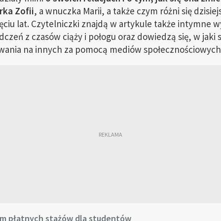
rka Zofii
, a wnuczka Marii, a także czym różni się dzisi
ęciu lat. Czytelniczki znajdą w artykule także intymne w
czeń z czasów ciąży i połogu oraz dowiedzą się, w jaki 
ływania na innych za pomocą mediów społecznościowych
m płatnych stażów dla studentów