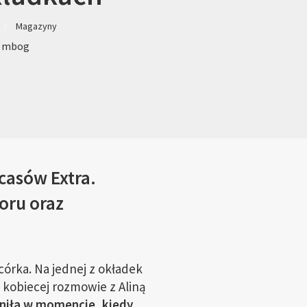
Magazyny
: mbog
casów Extra.
oru oraz
 córka. Na jednej z okładek
 kobiecej rozmowie z Aliną
ieniła w momencie, kiedy