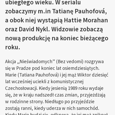
ubiegłego wieku. W serialu
zobaczymy m.in Tatianę Pauhofová,
a obok niej wystąpią Hattie Morahan
oraz David Nykl. Widzowie zobaczą
nową produkcję na koniec bieżącego
roku.
Akcja „Nieświadomych” (Bez vedomi) rozgrywa
się w Pradze pod koniec lat osiemdziesiątych.
Marie (Tatiana Pauhofová) i jej mąż Wiktor dziesięć
lat wcześniej uciekli z komunistycznej
Czechosłowacji. Kiedy jesienią 1989 roku wydaje
się, że w kraju nadszedł czas zmian, przyjeżdżają
w rodzinne strony. Niedługo po przyjeździe
zostają ranni, kiedy uderza w nich samochód.
Kiedy Marie budzi się, odkrywa, że jej mąż zniknął,