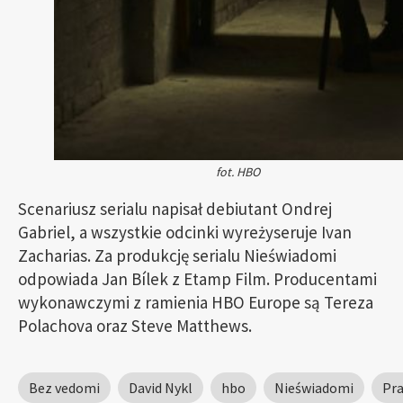
fot. HBO
Scenariusz serialu napisał debiutant Ondrej
Gabriel, a wszystkie odcinki wyreżyseruje Ivan
Zacharias. Za produkcję serialu Nieświadomi
odpowiada Jan Bílek z Etamp Film. Producentami
wykonawczymi z ramienia HBO Europe są Tereza
Polachova oraz Steve Matthews.
Bez vedomi
David Nykl
hbo
Nieświadomi
Pr