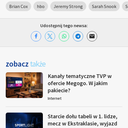
Brian Cox
hbo
Jeremy Strong
Sarah Snook
S
Udostępnij tego newsa:
zobacz
także
Kanały tematyczne TVP w
ofercie Megogo. W jakim
pakiecie?
Internet
Starcie dołu tabeli w 1. lidze,
mecz w Ekstraklasie, wyjazd